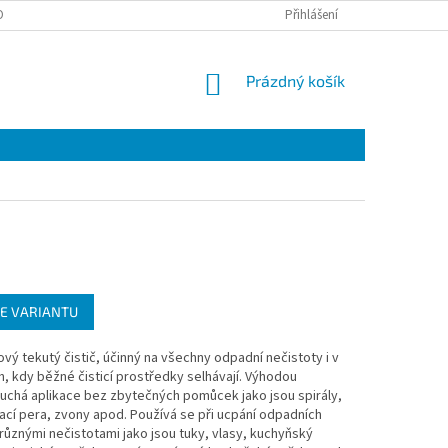
OTAZY
Přihlášení
NÁKUPNÍ
Prázdný košík
KOŠÍK
E VARIANTU
vý tekutý čistič, účinný na všechny odpadní nečistoty i v
, kdy běžné čisticí prostředky selhávají. Výhodou
uchá aplikace bez zbytečných pomůcek jako jsou spirály,
cí pera, zvony apod. Používá se při ucpání odpadních
ůznými nečistotami jako jsou tuky, vlasy, kuchyňský