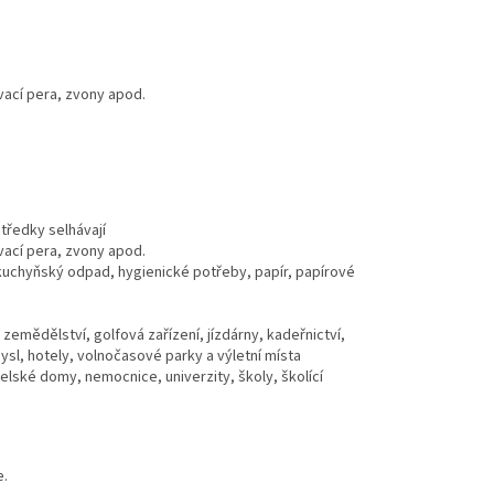
vací pera, zvony apod.
tředky selhávají
vací pera, zvony apod.
 kuchyňský odpad, hygienické potřeby, papír, papírové
zemědělství, golfová zařízení, jízdárny, kadeřnictví,
sl, hotely, volnočasové parky a výletní místa
elské domy, nemocnice, univerzity, školy, školící
e.