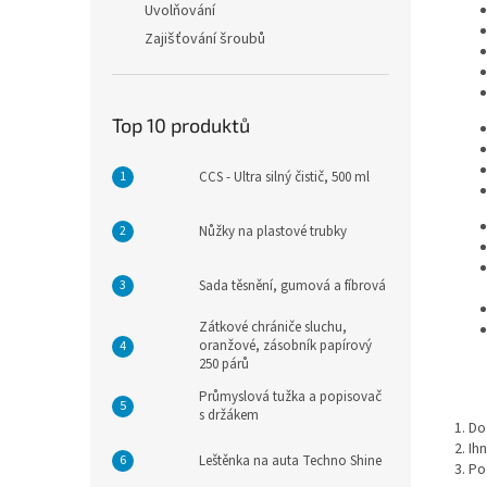
Uvolňování
Zajišťování šroubů
Top 10 produktů
CCS - Ultra silný čistič, 500 ml
Nůžky na plastové trubky
Sada těsnění, gumová a fíbrová
Zátkové chrániče sluchu,
oranžové, zásobník papírový
250 párů
Průmyslová tužka a popisovač
s držákem
1. D
2. Ih
Leštěnka na auta Techno Shine
3. P