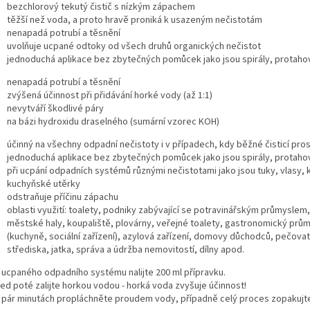
bezchlorový tekutý čistič s nízkým zápachem
těžší než voda, a proto hravě proniká k usazeným nečistotám
nenapadá potrubí a těsnění
uvolňuje ucpané odtoky od všech druhů organických nečistot
jednoduchá aplikace bez zbytečných pomůcek jako jsou spirály, protaho
nenapadá potrubí a těsnění
zvýšená účinnost při přidávání horké vody (až 1:1)
nevytváří škodlivé páry
na bázi hydroxidu draselného (sumární vzorec KOH)
účinný na všechny odpadní nečistoty i v případech, kdy běžné čisticí pros
jednoduchá aplikace bez zbytečných pomůcek jako jsou spirály, protaho
při ucpání odpadních systémů různými nečistotami jako jsou tuky, vlasy,
kuchyňské utěrky
odstraňuje příčinu zápachu
oblasti využití: toalety, podniky zabývající se potravinářským průmyslem, 
městské haly, koupaliště, plovárny, veřejné toalety, gastronomický průmy
(kuchyně, sociální zařízení), azylová zařízení, domovy důchodců, pečovat
střediska, jatka, správa a údržba nemovitostí, dílny apod.
o ucpaného odpadního systému nalijte 200 ml přípravku.
ned poté zalijte horkou vodou - horká voda zvyšuje účinnost!
o pár minutách propláchněte proudem vody, případně celý proces zopakujt