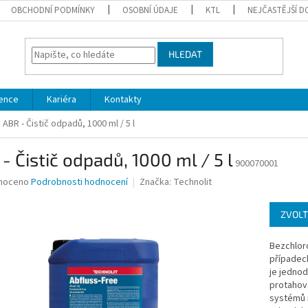
OBCHODNÍ PODMÍNKY
OSOBNÍ ÚDAJE
KTL
NEJČASTĚJŠÍ D
HLEDAT
ence
Kariéra
Kontakty
ABR - Čistič odpadů, 1000 ml / 5 l
- Čistič odpadů, 1000 ml / 5 l
900070001
né
noceno
Podrobnosti hodnocení
Značka:
Technolit
ní
u
ZVOLT
Bezchloro
případech
je jednod
ek.
protahova
systémů r