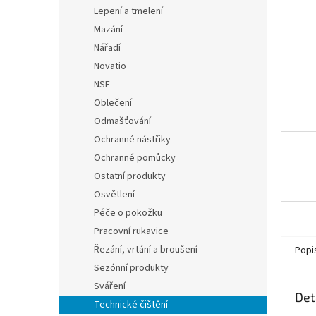
n
Lepení a tmelení
e
Mazání
l
Nářadí
Novatio
NSF
Oblečení
Odmašťování
Ochranné nástřiky
Ochranné pomůcky
Ostatní produkty
Osvětlení
Péče o pokožku
Pracovní rukavice
Řezání, vrtání a broušení
Popi
Sezónní produkty
Sváření
Det
Technické čištění