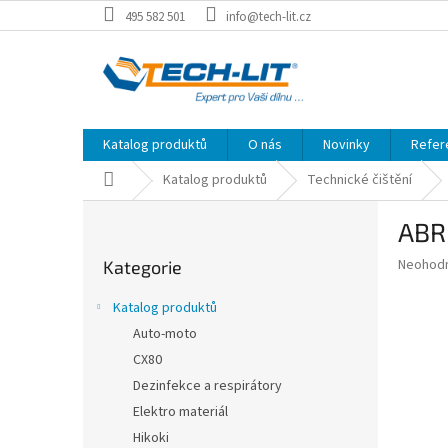
Přejít
495 582 501
info@tech-lit.cz
na
obsah
Katalog produktů
O nás
Novinky
Refer
Domů
Katalog produktů
Technické čištění
P
ABR 
o
Přeskočit
s
Průměr
Neohod
Kategorie
kategorie
t
hodnoce
r
produkt
Katalog produktů
a
je
Auto-moto
0,0
n
z
CX80
n
5
í
Dezinfekce a respirátory
hvězdič
p
Elektro materiál
a
Hikoki