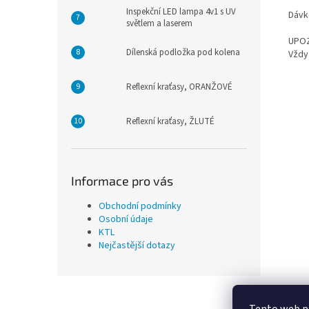
Inspekční LED lampa 4v1 s UV
Dávk
světlem a laserem
UPOZ
Dílenská podložka pod kolena
Vždy
Reflexní kraťasy, ORANŽOVÉ
Reflexní kraťasy, ŽLUTÉ
Informace pro vás
Obchodní podmínky
Osobní údaje
KTL
Nejčastější dotazy
Z
á