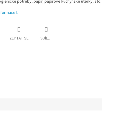
gienické potřeby, papír, papírové kuchyňské utěrky, atd.
informace
ZEPTAT SE
SDÍLET