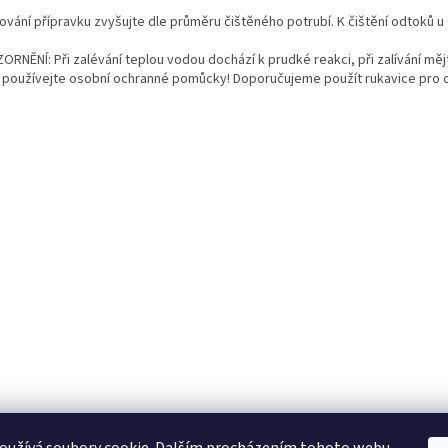
ování přípravku zvyšujte dle průměru čištěného potrubí. K čištění odtoků 
ORNĚNÍ: Při zalévání teplou vodou dochází k prudké reakci, při zalívání mě
 používejte osobní ochranné pomůcky! Doporučujeme použít rukavice pro c
KTL
Statek ostružno
Nejčastěji kladené dotazy