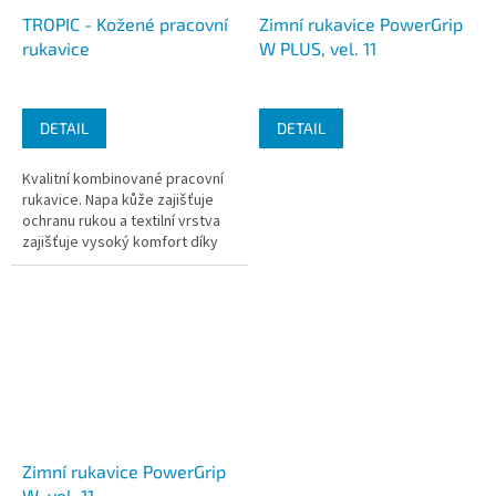
TROPIC - Kožené pracovní
Zimní rukavice PowerGrip
rukavice
W PLUS, vel. 11
DETAIL
DETAIL
Kvalitní kombinované pracovní
rukavice. Napa kůže zajišťuje
ochranu rukou a textilní vrstva
zajišťuje vysoký komfort díky
prodyšnosti. Rukavice pro
každodenní prácí se zárukou...
Zimní rukavice PowerGrip
W, vel. 11