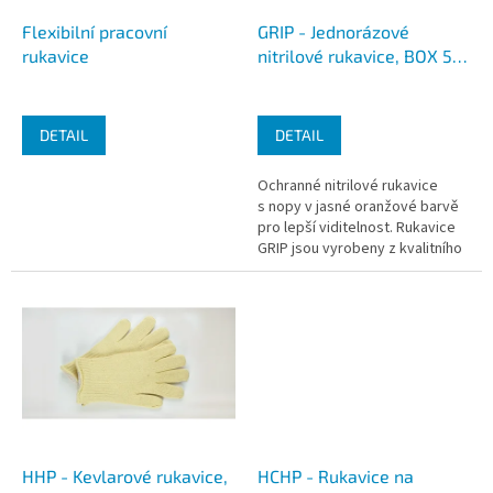
o
d
Flexibilní pracovní
GRIP - Jednorázové
u
rukavice
nitrilové rukavice, BOX 50
k
ks
t
ů
DETAIL
DETAIL
Ochranné nitrilové rukavice
s nopy v jasné oranžové barvě
pro lepší viditelnost. Rukavice
GRIP jsou vyrobeny z kvalitního
nitrilu, který zajišťuje...
HHP - Kevlarové rukavice,
HCHP - Rukavice na