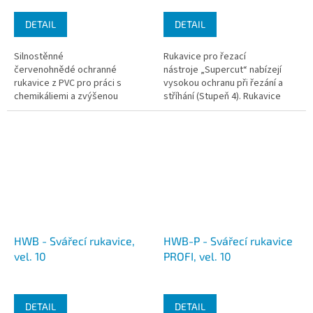
DETAIL
DETAIL
Silnostěnné
Rukavice pro řezací
červenohnědé ochranné
nástroje „Supercut“ nabízejí
rukavice z PVC pro práci s
vysokou ochranu při řezání a
chemikáliemi a zvýšenou
stříhání (Stupeň 4). Rukavice
odolností proti oděru.
mají maximální přilnavost díky
Tyto rukavice na chemikálie mají
vysoce kvalitní...
dokonalou...
HWB - Svářecí rukavice,
HWB-P - Svářecí rukavice
vel. 10
PROFI, vel. 10
DETAIL
DETAIL