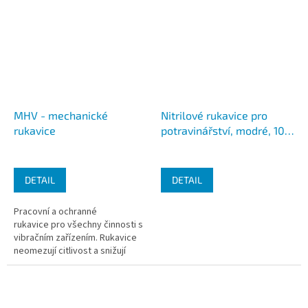
MHV - mechanické
Nitrilové rukavice pro
rukavice
potravinářství, modré, 100
ks
DETAIL
DETAIL
Pracovní a ochranné
rukavice pro všechny činnosti s
vibračním zařízením. Rukavice
neomezují citlivost a snižují
možnost úrazu. Tyto pracovní
rukavice se...