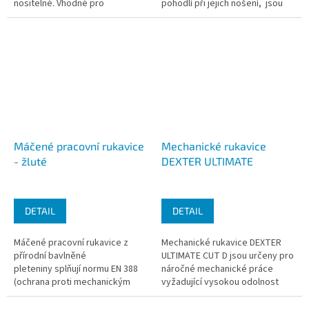
nositelné. Vhodné pro
pohodlí při jejich nošení, jsou
potravinářství i veterinární
vysoce odolné proti propíchnutí
medicínu, extrémně pevné a
a...
odolné s tenkou...
Máčené pracovní rukavice
Mechanické rukavice
- žluté
DEXTER ULTIMATE
DETAIL
DETAIL
Máčené pracovní rukavice z
Mechanické rukavice DEXTER
přírodní bavlněné
ULTIMATE CUT D jsou určeny pro
pleteniny splňují normu EN 388
náročné mechanické práce
(ochrana proti mechanickým
vyžadující vysokou odolnost
rizikům, včetně oděru,
proti proříznutí a zároveň citlivý
prořezání, trhání a...
úchop.