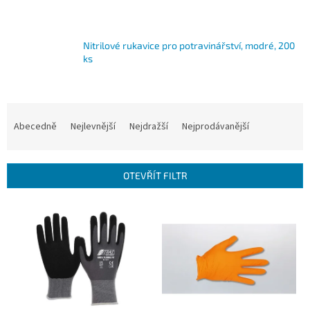
Nitrilové rukavice pro potravinářství, modré, 200
ks
Ř
a
Abecedně
Nejlevnější
Nejdražší
Nejprodávanější
z
e
n
OTEVŘÍT FILTR
í
p
V
r
ý
o
p
d
i
u
s
k
p
t
r
ů