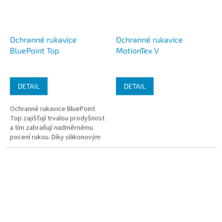
Ochranné rukavice
Ochranné rukavice
BluePoint Top
MotionTex V
DETAIL
DETAIL
Ochranné rukavice BluePoint
Top zajišťují trvalou prodyšnost
a tím zabraňují nadměrnému
pocení rukou. Díky silikonovým
nopům na dlaních a prstech
zajišťují vysokou jistotu...