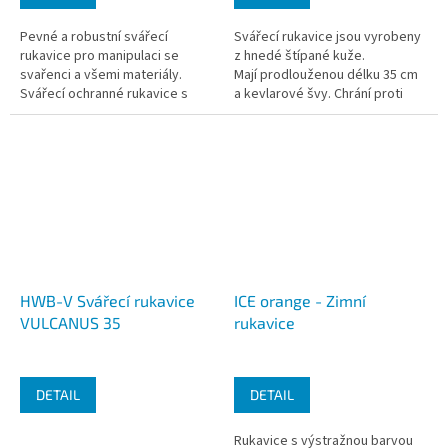
Pevné a robustní svářecí
Svářecí rukavice jsou vyrobeny
rukavice pro manipulaci se
z hnedé štípané kuže.
svařenci a všemi materiály.
Mají prodlouženou délku 35 cm
Svářecí ochranné rukavice s
a kevlarové švy. Chrání proti
dobrou odolností proti
kontaktnímu teplu 100°C.
mechanickému poškození a s...
HWB-V Svářecí rukavice
ICE orange - Zimní
VULCANUS 35
rukavice
DETAIL
DETAIL
Rukavice s výstražnou barvou