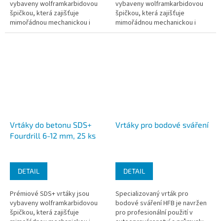
vybaveny wolframkarbidovou
vybaveny wolframkarbidovou
špičkou, která zajišťuje
špičkou, která zajišťuje
mimořádnou mechanickou i
mimořádnou mechanickou i
tepelnou odolnost.
tepelnou odolnost.
Vrtáky do betonu SDS+
Vrtáky pro bodové sváření
Fourdrill 6-12 mm, 25 ks
DETAIL
DETAIL
Prémiové SDS+ vrtáky jsou
Specializovaný vrták pro
vybaveny wolframkarbidovou
bodové sváření HFB je navržen
špičkou, která zajišťuje
pro profesionální použití v