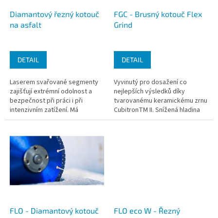
o
d
Diamantový řezný kotouč
FGC - Brusný kotouč Flex
u
na asfalt
Grind
k
t
ů
DETAIL
DETAIL
Laserem svařované segmenty
Vyvinutý pro dosažení co
zajišťují extrémní odolnost a
nejlepších výsledků díky
bezpečnost při práci i při
tvarovanému keramickému zrnu
intenzivním zatížení. Má
CubitronTM II. Snížená hladina
univerzální použití – ideální pro
hluku i vibrací zajišťuje vyšší
řezání asfaltu, betonu,...
pracovní komfort.
FLO - Diamantový kotouč
FLO eco W - Řezný