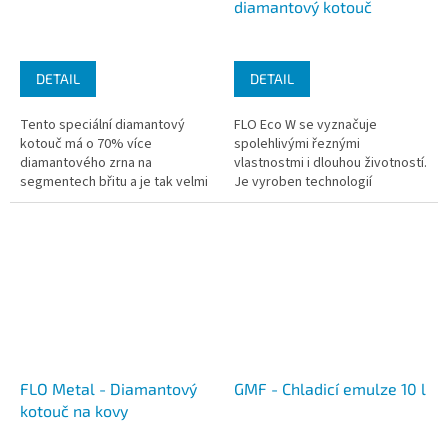
diamantový kotouč
DETAIL
DETAIL
Tento speciální diamantový
FLO Eco W se vyznačuje
kotouč má o 70% více
spolehlivými řeznými
diamantového zrna na
vlastnostmi i dlouhou životností.
segmentech břitu a je tak velmi
Je vyroben technologií
ostrý a nehrozí tak žádné
sintrování a má segmentové
otupení či zalepení obrobku.
ozubení s děrováním, které
Neztrácíte...
zajišťuje účinné...
FLO Metal - Diamantový
GMF - Chladicí emulze 10 l
kotouč na kovy