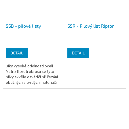
SSB - pilové listy
SSR - Pilový list Riptor
DETAIL
DETAIL
Díky vysoké odolnosti oceli
Matrix II proti obrusu se tyto
pilky skvěle osvědčí při řezání
obtížných a tvrdých materiálů:
nerezová ocel a ocel odolná
vůči kyselinám, ocel...