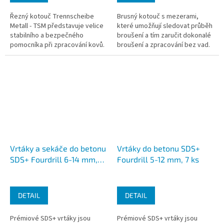
Řezný kotouč Trennscheibe
Brusný kotouč s mezerami,
Metall - TSM představuje velice
které umožňují sledovat průběh
stabilního a bezpečného
broušení a tím zaručit dokonalé
pomocníka při zpracování kovů.
broušení a zpracování bez vad.
Tento brusný kotouč zajišťuje
chladné...
Vrtáky a sekáče do betonu
Vrtáky do betonu SDS+
SDS+ Fourdrill 6-14 mm,
Fourdrill 5-12 mm, 7 ks
23 ks
DETAIL
DETAIL
Prémiové SDS+ vrtáky jsou
Prémiové SDS+ vrtáky jsou