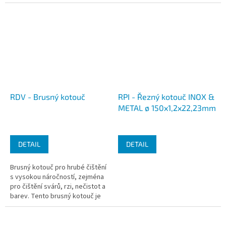
RDV - Brusný kotouč
RPI - Řezný kotouč INOX &
METAL ø 150x1,2x22,23mm
DETAIL
DETAIL
Brusný kotouč pro hrubé čištění
s vysokou náročností, zejména
pro čištění svárů, rzi, nečistot a
barev. Tento brusný kotouč je
vhodný pro broušení
nerezových ocelí,...