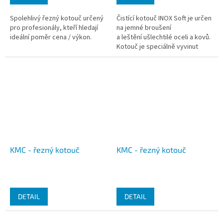
Spolehlivý řezný kotouč určený
Čistící kotouč INOX Soft je určen
pro profesionály, kteří hledají
na jemné broušení
ideální poměr cena / výkon.
a leštění ušlechtilé oceli a kovů.
Kotouč je speciálně vyvinut
pro velmi jemné broušení a k...
KMC - řezný kotouč
KMC - řezný kotouč
DETAIL
DETAIL