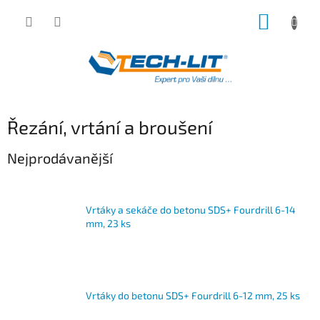
Přejít
NÁKUP
na
obsah
KOŠÍK
Řezání, vrtání a broušení
Nejprodávanější
Vrtáky a sekáče do betonu SDS+ Fourdrill 6-14
mm, 23 ks
Vrtáky do betonu SDS+ Fourdrill 6-12 mm, 25 ks