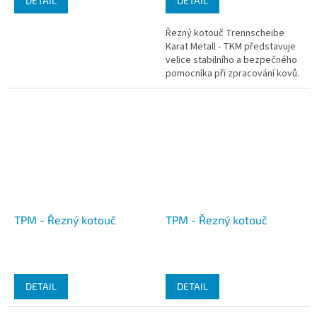
DETAIL
DETAIL
Řezný kotouč Trennscheibe
Karat Metall - TKM představuje
velice stabilního a bezpečného
pomocníka při zpracování kovů.
Vyznačuje se dlouhou životností
i výkonem. Je vhodný...
TPM - Řezný kotouč
TPM - Řezný kotouč
DETAIL
DETAIL