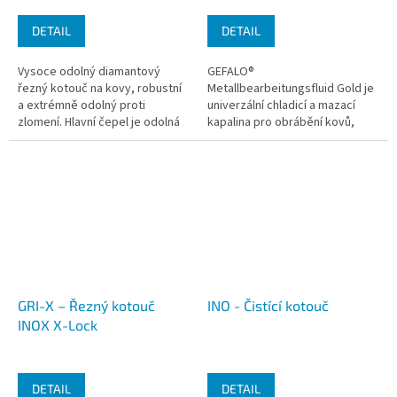
DETAIL
DETAIL
Vysoce odolný diamantový
GEFALO®
řezný kotouč na kovy, robustní
Metallbearbeitungsfluid Gold je
a extrémně odolný proti
univerzální chladicí a mazací
zlomení. Hlavní čepel je odolná
kapalina pro obrábění kovů,
proti zlomení, i když je řezací
vhodná pro všechny materiály.
stroj nakloněn, má 50krát vyšší...
Bezpečné složení bez označení
nebezpečnosti,...
GRI-X – Řezný kotouč
INO - Čistící kotouč
INOX X-Lock
DETAIL
DETAIL