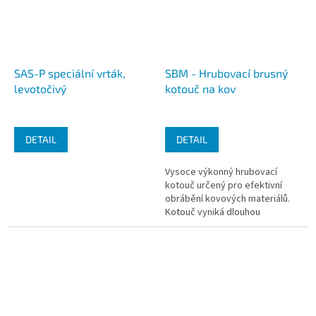
SAS-P speciální vrták,
SBM - Hrubovací brusný
levotočivý
kotouč na kov
DETAIL
DETAIL
Vysoce výkonný hrubovací
kotouč určený pro efektivní
obrábění kovových materiálů.
Kotouč vyniká dlouhou
životností, vysokou odolností a
bezpečností při práci. Je ideální
pro...