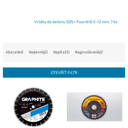
Vrtáky do betonu SDS+ Fourdrill 5-12 mm, 7 ks
Ř
a
Abecedně
Nejlevnější
Nejdražší
Nejprodávanější
z
e
n
OTEVŘÍT FILTR
í
p
V
r
ý
o
p
d
i
u
s
k
p
t
r
ů