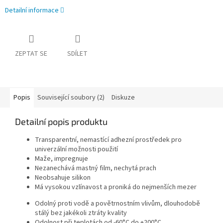
Detailní informace
ZEPTAT SE
SDÍLET
Popis
Související soubory (2)
Diskuze
Detailní popis produktu
Transparentní, nemastící adhezní prostředek pro
univerzální možnosti použití
Maže, impregnuje
Nezanechává mastný film, nechytá prach
Neobsahuje silikon
Má vysokou vzlínavost a proniká do nejmenších mezer
Odolný proti vodě a povětrnostním vlivům, dlouhodobě
stálý bez jakékoli ztráty kvality
Odolnost při teplotách od -60°C do +200°C