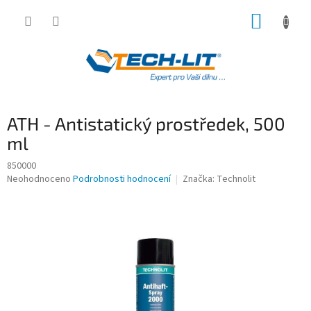
Přejít
NÁKUP
na
obsah
KOŠÍK
ATH - Antistatický prostředek, 500
ml
850000
Průměrné
Neohodnoceno
Podrobnosti hodnocení
Značka:
Technolit
hodnocení
produktu
je
0,0
z
5
hvězdiček.