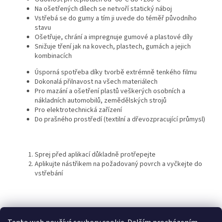
Na ošetřených dílech se netvoří statický náboj
Vstřebá se do gumy a tím ji uvede do téměř původního
stavu
Ošetřuje, chrání a impregnuje gumové a plastové díly
Snižuje tření jak na kovech, plastech, gumách a jejich
kombinacích
Úsporná spotřeba díky tvorbě extrémně tenkého filmu
Dokonalá přilnavost na všech materiálech
Pro mazání a ošetření plastů veškerých osobních a
nákladních automobilů, zemědělských strojů
Pro elektrotechnická zařízení
Do prašného prostředí (textilní a dřevozpracující průmysl)
Sprej před aplikací důkladně protřepejte
Aplikujte nástřikem na požadovaný povrch a vyčkejte do
vstřebání
Z
á