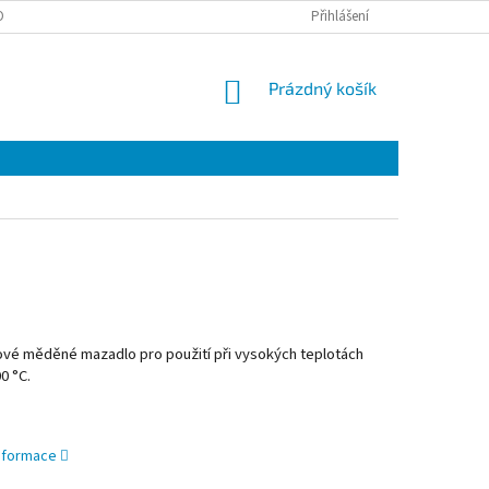
OTAZY
Přihlášení
NÁKUPNÍ
Prázdný košík
KOŠÍK
ové měděné mazadlo pro použití při vysokých teplotách
0 °C.
informace