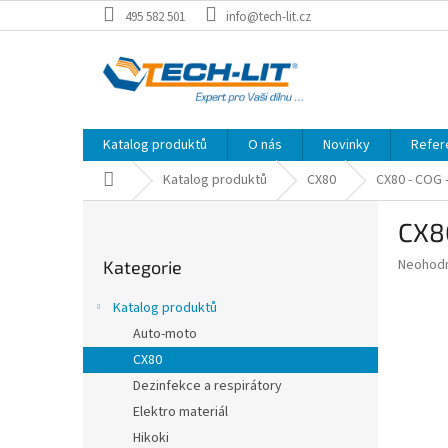
Přejít
495 582 501
info@tech-lit.cz
na
obsah
Katalog produktů
O nás
Novinky
Refer
Domů
Katalog produktů
CX80
CX80 - COG
P
CX8
o
Přeskočit
s
Průměr
Neohod
Kategorie
kategorie
t
hodnoce
r
produkt
Katalog produktů
a
je
Auto-moto
0,0
n
z
CX80
n
5
í
Dezinfekce a respirátory
hvězdič
p
Elektro materiál
a
Hikoki