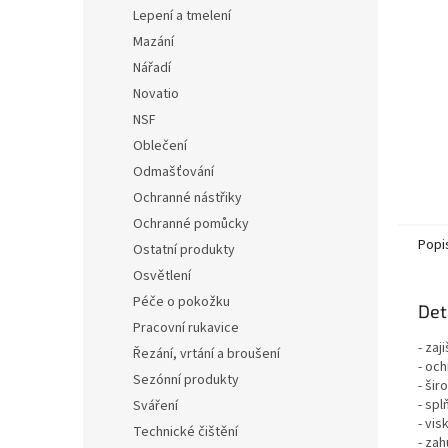
n
Lepení a tmelení
e
Mazání
l
Nářadí
Novatio
NSF
Oblečení
Odmašťování
Ochranné nástřiky
Ochranné pomůcky
Popi
Ostatní produkty
Osvětlení
Péče o pokožku
Det
Pracovní rukavice
- zaj
Řezání, vrtání a broušení
- oc
Sezónní produkty
- šir
- sp
Sváření
- vis
Technické čištění
- za