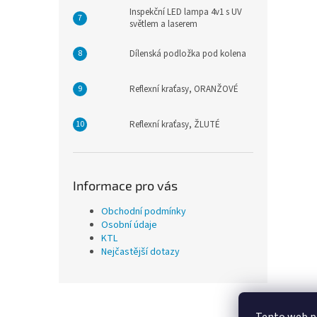
Inspekční LED lampa 4v1 s UV
světlem a laserem
Dílenská podložka pod kolena
Reflexní kraťasy, ORANŽOVÉ
Reflexní kraťasy, ŽLUTÉ
Informace pro vás
Obchodní podmínky
Osobní údaje
KTL
Nejčastější dotazy
Z
á