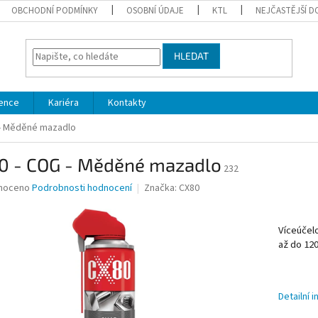
OBCHODNÍ PODMÍNKY
OSOBNÍ ÚDAJE
KTL
NEJČASTĚJŠÍ D
HLEDAT
ence
Kariéra
Kontakty
 - Měděné mazadlo
0 - COG - Měděné mazadlo
232
né
noceno
Podrobnosti hodnocení
Značka:
CX80
ní
u
Víceúčel
až do 120
ek.
Detailní 