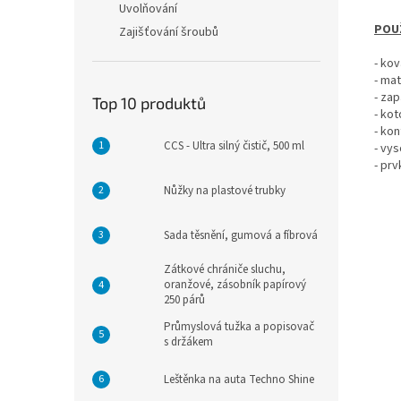
Uvolňování
POU
Zajišťování šroubů
- ko
- ma
- zap
Top 10 produktů
- kot
- kon
CCS - Ultra silný čistič, 500 ml
- vy
- prv
Nůžky na plastové trubky
Sada těsnění, gumová a fíbrová
Zátkové chrániče sluchu,
oranžové, zásobník papírový
250 párů
Průmyslová tužka a popisovač
s držákem
Leštěnka na auta Techno Shine