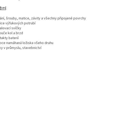
ŽITÍ
:
vání, šrouby, matice, závity a všechny připojené povrchy
tice výfukových potrubí
alovací svíčky
ouče kol a brzd
takty baterií
soce namáhaná ložiska všeho druhu
ky v průmyslu, stavebnictví