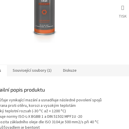
TISK
s
Související soubory (1)
Diskuze
ailní popis produktu
išťuje vynikající mazání a usnadňuje následné povolení spojů
hrana proti otěru, korozi a vysokým teplotám
oký teplotní rozsah (-30 °C až + 1200 °C)
lňuje normy ISO-L-X BGBB 1 a DIN 51502 MPF1U -20
kozita základního oleje dle ISO 3104 je 500 mm2/s při 40 °C
hušťovadlem je bentonit