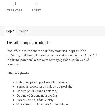
ZEPTAT SE
SDÍLET
Popis
Diskuze
Detailní popis produktu
Podložka je vyrobena z odolného materiálu odpuzujícího
nečistoty a vlhkost. Je odolná vůči benzínu a olejům, což z ní činí
ideálního pomocníka pro autoservisy, garáže i průmyslové
provozy.
Hlavní výhody
Pohodlná práce pod vozidlem i na zemi
Tepelná izolace proti chladu od podlahy
Odpuzuje vlhkost a nečistoty
Odolná vůči benzínu a olejům
Chrání kolena, záda a lokty
Nízká hmotnost a snadná manipulace