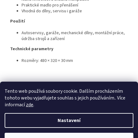
Praktické madlo pro přenášení
Vhodná do dílny, servisu i garáže
Použití
Autoservisy, garáže, mechanické dílny, montážní práce,
údržba strojů a zařízení
Technické parametry
Rozměry: 480 × 320 × 30 mm
Z
á
Tento web používá soubory cookie. Dalším procházením
KTL
Statek ostružno
Nejčastěji kladené dotazy
p
tohoto webu vyjadřujete souhlas s jejich používáním.. Více
a
informací
zde
.
t
í
Nastavení
Vytvořil Shoptet