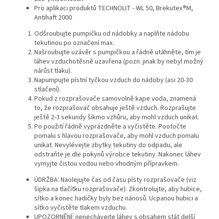
Pro aplikaci produktů TECHNOLIT - WL 50, Brekutex®M,
Antihaft 2000
Odšroubujte pumpičku od nádobky a naplňte nádobu
tekutinou po označení max.
Našroubujte uzávěr s pumpičkou a řádně utáhněte, tím je
láhev vzduchotěsně uzavřena (pozn. jinak by nebyl možný
nárůst tlaku).
Napumpujte pístní tyčkou vzduch do nádoby (asi 20-30
stlačení).
Pokud z rozprašovače samovolně kape voda, znamená
to, že rozprašovač obsahuje ještě vzduch. Rozprašujte
ještě 2-3 sekundy šikmo vzhůru, aby mohl vzduch unikat.
Po použití řádně vyprázdněte a vyčistěte. Pootočte
pomalu s hlavou rozprašovače, aby mohl vzduch pomalu
unikat. Nevylévejte zbytky tekutiny do odpadu, ale
odstraňte je dle pokynů výrobce tekutiny. Nakonec láhev
vymyjte čistou vodou nebo vhodným přípravkem.
ÚDRŽBA: Naolejujte čas od času písty rozprašovače (viz
šipka na tlačítku rozprašovače). Zkontrolujte, aby hubice,
sítko a konec hadičky byly bez nánosů. Ucpanou hubici a
sítko vyčistěte tlakem vzduchu.
UPOZORNĚNÍ: nenechávejte láhev s obsahem stát delší