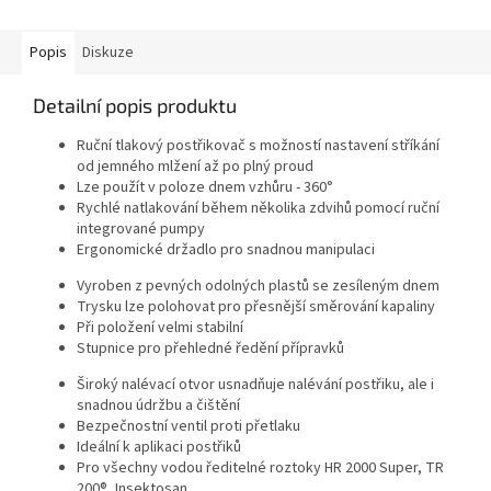
Popis
Diskuze
Detailní popis produktu
Ruční tlakový postřikovač s možností nastavení stříkání
od jemného mlžení až po plný proud
Lze použít v poloze dnem vzhůru - 360°
Rychlé natlakování během několika zdvihů pomocí ruční
integrované pumpy
Ergonomické držadlo pro snadnou manipulaci
Vyroben z pevných odolných plastů se zesíleným dnem
Trysku lze polohovat pro přesnější směrování kapaliny
Při položení velmi stabilní
Stupnice pro přehledné ředění přípravků
Široký nalévací otvor usnadňuje nalévání postřiku, ale i
snadnou údržbu a čištění
Bezpečnostní ventil proti přetlaku
Ideální k aplikaci postřiků
Pro všechny vodou ředitelné roztoky HR 2000 Super, TR
200®, Insektosan