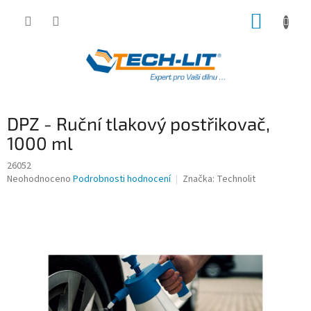
Přejít
NÁKUP
na
obsah
KOŠÍK
DPZ - Ruční tlakový postřikovač,
1000 ml
26052
Průměrné
Neohodnoceno
Podrobnosti hodnocení
Značka:
Technolit
hodnocení
produktu
je
0,0
z
5
hvězdiček.