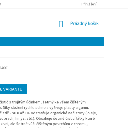
OTAZY
Přihlášení
NÁKUPNÍ
Prázdný košík
KOŠÍK
94001
E VARIANTU
istič s trojitým účinkem, šetrný ke všem čištěným
 Díky složení rychle schne a vyživuje plasty a gumu.
 čistič - pH 8 až 10- odstraňuje organické nečistoty ( oleje,
e, prach, hmyz, atd.). Obsahuje šetrné čisticí látky které
nzivní, ale šetrné vůči čištěným povrchům z chromu,