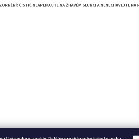
ORNĚNÍ: ČISTIČ NEAPLIKUJTE NA ŽHAVÉM SLUNCI A NENECHÁVEJTE N
KTL
Statek ostružno
Nejčastěji kladené dotazy