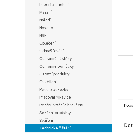
n
Lepení a tmelení
e
Mazání
l
Nářadí
Novatio
NSF
Oblečení
Odmašťování
Ochranné nástřiky
Ochranné pomůcky
Ostatní produkty
Osvětlení
Péče o pokožku
Pracovní rukavice
Řezání, vrtání a broušení
Popi
Sezónní produkty
Sváření
Det
Technické čištění