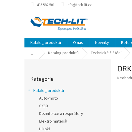
Přejít
495 582 501
info@tech-lit.cz
na
obsah
Katalog produktů
O nás
Novinky
Refer
Domů
Katalog produktů
Technické čištění
P
DRK 
o
Přeskočit
s
Průměr
Neohod
Kategorie
kategorie
t
hodnoce
r
produkt
Katalog produktů
a
je
Auto-moto
0,0
n
z
CX80
n
5
í
Dezinfekce a respirátory
hvězdič
p
Elektro materiál
a
Hikoki