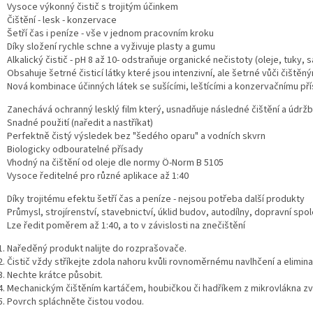
Vysoce výkonný čistič s trojitým účinkem
Čištění - lesk - konzervace
Šetří čas i peníze - vše v jednom pracovním kroku
Díky složení rychle schne a vyživuje plasty a gumu
Alkalický čistič - pH 8 až 10- odstraňuje organické nečistoty (oleje, tuky, 
Obsahuje šetrné čisticí látky které jsou intenzivní, ale šetrné vůči čišt
Nová kombinace účinných látek se sušícími, leštícími a konzervačnímu př
Zanechává ochranný lesklý film který, usnadňuje následné čištění a údrž
Snadné použití (naředit a nastříkat)
Perfektně čistý výsledek bez "šedého oparu" a vodních skvrn
Biologicky odbouratelné přísady
Vhodný na čištění od oleje dle normy Ö-Norm B 5105
Vysoce ředitelné pro různé aplikace až 1:40
Díky trojitému efektu šetří čas a peníze - nejsou potřeba další produkty
Průmysl, strojírenství, stavebnictví, úklid budov, autodílny, dopravní spole
Lze ředit poměrem až 1:40, a to v závislosti na znečištění
Naředěný produkt nalijte do rozprašovače.
Čistič vždy stříkejte zdola nahoru kvůli rovnoměrnému navlhčení a elimina
Nechte krátce působit.
Mechanickým čištěním kartáčem, houbičkou či hadříkem z mikrovlákna zvýš
Povrch spláchněte čistou vodou.