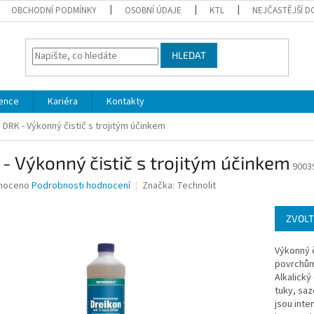
OBCHODNÍ PODMÍNKY
OSOBNÍ ÚDAJE
KTL
NEJČASTĚJŠÍ D
HLEDAT
ence
Kariéra
Kontakty
DRK - Výkonný čistič s trojitým účinkem
- Výkonný čistič s trojitým účinkem
9003
né
noceno
Podrobnosti hodnocení
Značka:
Technolit
ní
u
ZVOLT
Výkonný č
povrchům.
Alkalický
ek.
tuky, saz
jsou inte