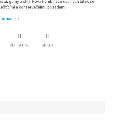
astů, gumy a skla. Nová kombinace účinných látek se
 leštícími a konzervačnímu přísadami.
informace
ZEPTAT SE
SDÍLET