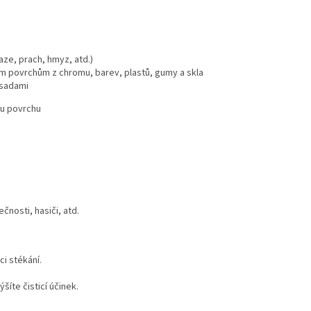
saze, prach, hmyz, atd.)
ěným povrchům z chromu, barev, plastů, gumy a skla
ísadami
bu povrchu
čnosti, hasiči, atd.
ci stékání.
íte čisticí účinek.