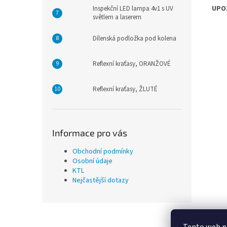
UPOZ
Inspekční LED lampa 4v1 s UV
světlem a laserem
Dílenská podložka pod kolena
Reflexní kraťasy, ORANŽOVÉ
Reflexní kraťasy, ŽLUTÉ
Informace pro vás
Obchodní podmínky
Osobní údaje
KTL
Nejčastější dotazy
Z
á