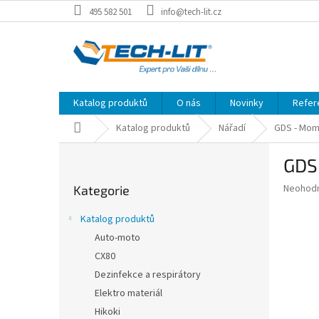
Přejít
495 582 501
info@tech-lit.cz
na
obsah
Katalog produktů
O nás
Novinky
Refer
Domů
Katalog produktů
Nářadí
GDS - Mom
P
GDS
o
Přeskočit
s
Průměr
Neohod
Kategorie
kategorie
t
hodnoce
r
produkt
Katalog produktů
a
je
Auto-moto
0,0
n
z
CX80
n
5
í
Dezinfekce a respirátory
hvězdič
p
Elektro materiál
a
Hikoki