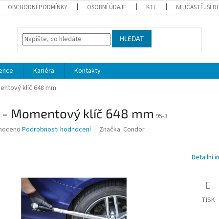
OBCHODNÍ PODMÍNKY
OSOBNÍ ÚDAJE
KTL
NEJČASTĚJŠÍ D
HLEDAT
ence
Kariéra
Kontakty
entový klíč 648 mm
 - Momentový klíč 648 mm
95-3
né
noceno
Podrobnosti hodnocení
Značka:
Condor
ní
u
Detailní 
ek.
TISK