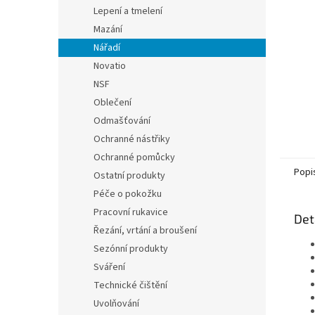
n
Lepení a tmelení
e
Mazání
l
Nářadí
Novatio
NSF
Oblečení
Odmašťování
Ochranné nástřiky
Ochranné pomůcky
Popi
Ostatní produkty
Péče o pokožku
Pracovní rukavice
Det
Řezání, vrtání a broušení
Sezónní produkty
Sváření
Technické čištění
Uvolňování