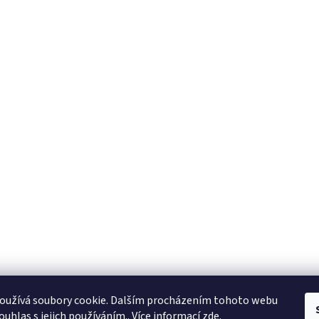
KTL
Statek ostružno
Nejčastěji kladené dotazy
oužívá soubory cookie. Dalším procházením tohoto webu
ouhlas s jejich používáním.. Více informací
zde
.