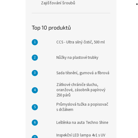
Zajišťování šroubů
Top 10 produktů
CCS - Ultra silný čistič, 500 ml
Nůžky na plastové trubky
Sada těsnění, gumová a fíbrová
Zátkové chrániče sluchu,
oranžové, zásobník papírový
250 párů
Průmyslová tužka a popisovač
s držákem
Leštěnka na auta Techno Shine
Inspekční LED lampa 4v1 s UV