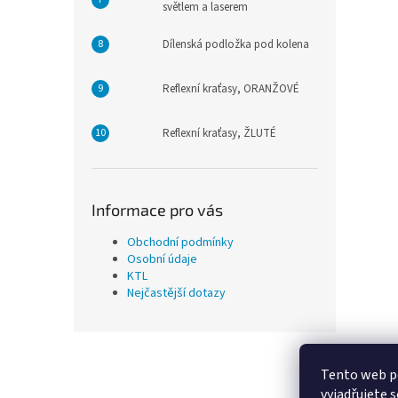
světlem a laserem
Dílenská podložka pod kolena
Reflexní kraťasy, ORANŽOVÉ
Reflexní kraťasy, ŽLUTÉ
Informace pro vás
Obchodní podmínky
Osobní údaje
KTL
Nejčastější dotazy
Z
á
Tento web p
p
vyjadřujete s