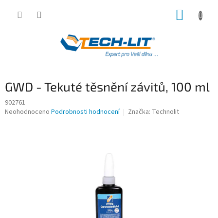
Přejít
NÁKUP
na
obsah
KOŠÍK
GWD - Tekuté těsnění závitů, 100 ml
902761
Průměrné
Neohodnoceno
Podrobnosti hodnocení
Značka:
Technolit
hodnocení
produktu
je
0,0
z
5
hvězdiček.