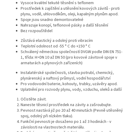
Vysoce kvalitní tekuté těsnění s teflonem
Prostředek k zajištění a utěsnění kovových závitů - proti
plynu, vodě, uhlovodíkům, oleji, kapalným plynům apod.
Spoje jsou snadno demontovatelné
Nahrazuje konopí, teflonové pásky a další těsnění
Bez rozpouštědel
Zůstává elastický a odolný proti vibracím
Teplotní odolnost od -55 ° C do +150 ° C
Schválený německou společností DVGW podle DIN EN 751-
1, třída: H>DN 10 až DN 50 (pro kovové závitové spoje v
armaturách a plynových zařízeních)
Instalatérské společnosti, stavba potrubí, chemický,
plynárenský a naftový průmysl, vodní hospodářství
Pro vodovodní baterie, kohouty, trubky, uzávěry apod.
Uplatnění pro rozvody plynu, vody, vzduchu, oleků a další
Očistěte závit.
Naneste těsnicí prostředek na závity a zašroubujte.
Pevnost nastává již po 20 až 40 minutách (Pevně utěsněný
spoj, odolný při nízkém tlaku).
Funkční pevnosti je dosaženo po 1 až 3 hodinách - v
závislosti na vlastnostech materiálu.