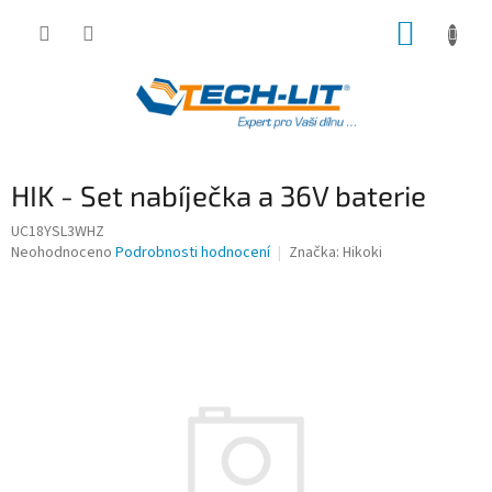
Přejít
NÁKUP
na
obsah
KOŠÍK
HIK - Set nabíječka a 36V baterie
UC18YSL3WHZ
Průměrné
Neohodnoceno
Podrobnosti hodnocení
Značka:
Hikoki
hodnocení
produktu
je
0,0
z
5
hvězdiček.