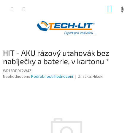
Přejít
NÁKUP
na
obsah
KOŠÍK
HIT - AKU rázový utahovák bez
nabíječky a baterie, v kartonu *
WR18DBDL2W4Z
Průměrné
Neohodnoceno
Podrobnosti hodnocení
Značka:
Hikoki
hodnocení
produktu
je
0,0
z
5
hvězdiček.