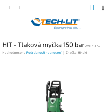
Přejít
NÁKUP
na
obsah
KOŠÍK
HIT - Tlaková myčka 150 bar
AW150LAZ
Průměrné
Neohodnoceno
Podrobnosti hodnocení
Značka:
Hikoki
hodnocení
produktu
je
0,0
z
5
hvězdiček.