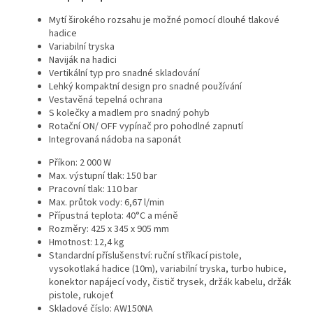
Mytí širokého rozsahu je možné pomocí dlouhé tlakové
hadice
Variabilní tryska
Naviják na hadici
Vertikální typ pro snadné skladování
Lehký kompaktní design pro snadné používání
Vestavěná tepelná ochrana
S kolečky a madlem pro snadný pohyb
Rotační ON/ OFF vypínač pro pohodlné zapnutí
Integrovaná nádoba na saponát
Příkon: 2 000 W
Max. výstupní tlak: 150 bar
Pracovní tlak: 110 bar
Max. průtok vody: 6,67 l/min
Přípustná teplota: 40°C a méně
Rozměry: 425 x 345 x 905 mm
Hmotnost: 12,4 kg
Standardní příslušenství: ruční stříkací pistole,
vysokotlaká hadice (10m), variabilní tryska, turbo hubice,
konektor napájecí vody, čistič trysek, držák kabelu, držák
pistole, rukojeť
Skladové číslo: AW150NA