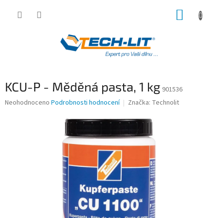
Přejít
NÁKUP
na
obsah
KOŠÍK
KCU-P - Měděná pasta, 1 kg
901536
Průměrné
Neohodnoceno
Podrobnosti hodnocení
Značka:
Technolit
hodnocení
produktu
je
0,0
z
5
hvězdiček.