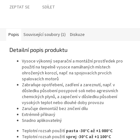
ZEPTAT SE
SDÍLET
Popis
Související soubory (1)
Diskuze
Detailní popis produktu
Vysoce výkonný separační a montážní prostředek pro
použití na tepelně vysoce namáhaných místech
ohrožených korozí, např. na spojovacích prvcích
spalovacích motorů
Zabraňuje opotřebení, zadření a zareznutí, např. v
důsledku působení posypové soli nebo agresivních
chemických plynů, a zapečení v důsledku působení
vysokých teplot nebo dlouhé doby provozu
Zaručuje demontáž bez zničení dílu
Extrémně přilnavý
Snadno aplikovatelný
Teplotní rozsah použití
pasta -30°C až +1 080°C
Teplotní rozsah použití
sprej -30°C až +1 100°C