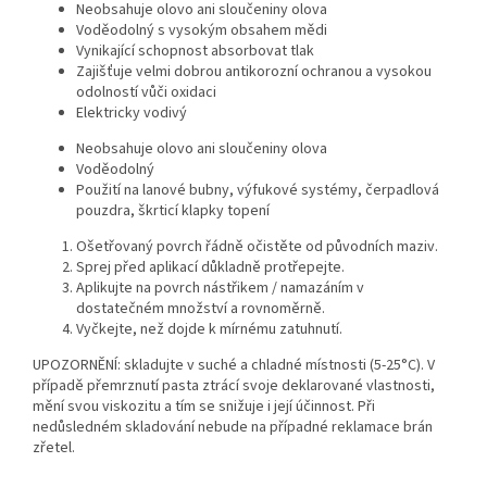
Neobsahuje olovo ani sloučeniny olova
Voděodolný s vysokým obsahem mědi
Vynikající schopnost absorbovat tlak
Zajišťuje velmi dobrou antikorozní ochranou a vysokou
odolností vůči oxidaci
Elektricky vodivý
Neobsahuje olovo ani sloučeniny olova
Voděodolný
Použití na lanové bubny, výfukové systémy, čerpadlová
pouzdra, škrticí klapky topení
Ošetřovaný povrch řádně očistěte od původních maziv.
Sprej před aplikací důkladně protřepejte.
Aplikujte na povrch nástřikem / namazáním v
dostatečném množství a rovnoměrně.
Vyčkejte, než dojde k mírnému zatuhnutí.
UPOZORNĚNÍ: skladujte v suché a chladné místnosti (5-25°C). V
případě přemrznutí pasta ztrácí svoje deklarované vlastnosti,
mění svou viskozitu a tím se snižuje i její účinnost. Při
nedůsledném skladování nebude na případné reklamace brán
zřetel.