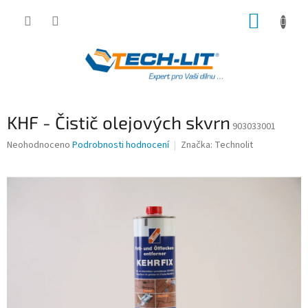
Přejít
NÁKUP
na
obsah
KOŠÍK
KHF - Čistič olejových skvrn
903033001
Průměrné
Neohodnoceno
Podrobnosti hodnocení
Značka:
Technolit
hodnocení
produktu
je
0,0
z
5
hvězdiček.