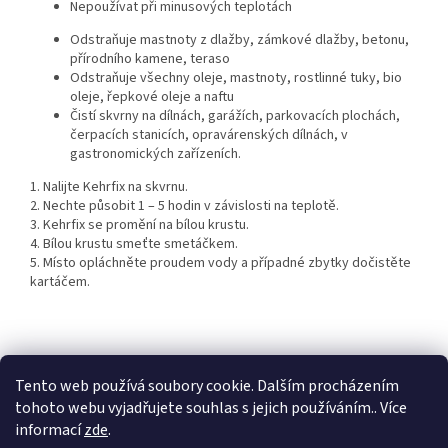
Nepoužívat při minusových teplotách
Odstraňuje mastnoty z dlažby, zámkové dlažby, betonu,
přírodního kamene, teraso
Odstraňuje všechny oleje, mastnoty, rostlinné tuky, bio
oleje, řepkové oleje a naftu
Čistí skvrny na dílnách, garážích, parkovacích plochách,
čerpacích stanicích, opravárenských dílnách, v
gastronomických zařízeních.
1. Nalijte Kehrfix na skvrnu.
2. Nechte působit 1 – 5 hodin v závislosti na teplotě.
3. Kehrfix se promění na bílou krustu.
4. Bílou krustu smeťte smetáčkem.
5. Místo opláchněte proudem vody a případné zbytky dočistěte
kartáčem.
Z
á
Tento web používá soubory cookie. Dalším procházením
KTL
Statek ostružno
Nejčastěji kladené dotazy
p
tohoto webu vyjadřujete souhlas s jejich používáním.. Více
a
informací
zde
.
t