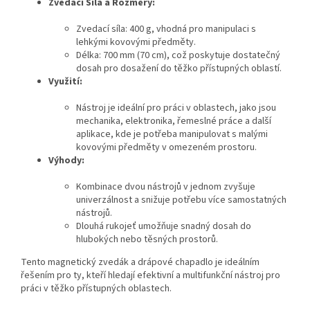
Zvedací Síla a Rozměry:
Zvedací síla: 400 g, vhodná pro manipulaci s
lehkými kovovými předměty.
Délka: 700 mm (70 cm), což poskytuje dostatečný
dosah pro dosažení do těžko přístupných oblastí.
Využití:
Nástroj je ideální pro práci v oblastech, jako jsou
mechanika, elektronika, řemeslné práce a další
aplikace, kde je potřeba manipulovat s malými
kovovými předměty v omezeném prostoru.
Výhody:
Kombinace dvou nástrojů v jednom zvyšuje
univerzálnost a snižuje potřebu více samostatných
nástrojů.
Dlouhá rukojeť umožňuje snadný dosah do
hlubokých nebo těsných prostorů.
Tento magnetický zvedák a drápové chapadlo je ideálním
řešením pro ty, kteří hledají efektivní a multifunkční nástroj pro
práci v těžko přístupných oblastech.