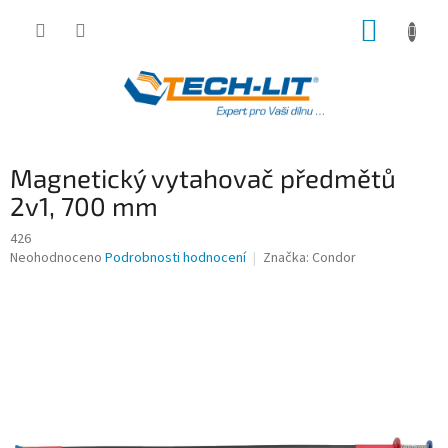
Přejít
NÁKUP
na
obsah
KOŠÍK
Magnetický vytahovač předmětů
2v1, 700 mm
426
Průměrné
Neohodnoceno
Podrobnosti hodnocení
Značka:
Condor
hodnocení
produktu
je
0,0
z
5
hvězdiček.