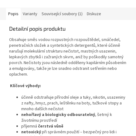
Popis
Varianty
Související soubory (1)
Diskuze
Detailní popis produktu
Obsahuje směs vodou rozpustných rozpouštědel, smáčedel,
penetračních složek a syntetických detergentů, které účinně
narušují molekulární strukturu nečistot, mastných usazenin,
lepkavých zbytků i zažraných skvrn, aniž by poškodily samotný
povrch. Nečistoty jsou následně odděleny kapilárním působením
a emulgovány, takže je lze snadno odstranit setřením nebo
oplachem.
Klíčové výhody:
účinně odstraňuje přírodní oleje a tuky, nikotin, usazeniny
z nafty, hmyz, prach, leštěnku na boty, tužkové stopy a
mnoho dalších nečistot
nehořlavý a biologicky odbouratelný
, šetrný k
životnímu prostředí
příjemná
čerstvá vůně
netoxický
při správném použití – bezpečný pro lidi i