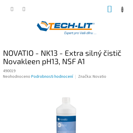
Přejít
NÁKUP
na
obsah
KOŠÍK
NOVATIO - NK13 - Extra silný čistič
Novakleen pH13, NSF A1
490019
Průměrné
Neohodnoceno
Podrobnosti hodnocení
Značka:
Novatio
hodnocení
produktu
je
0,0
z
5
hvězdiček.