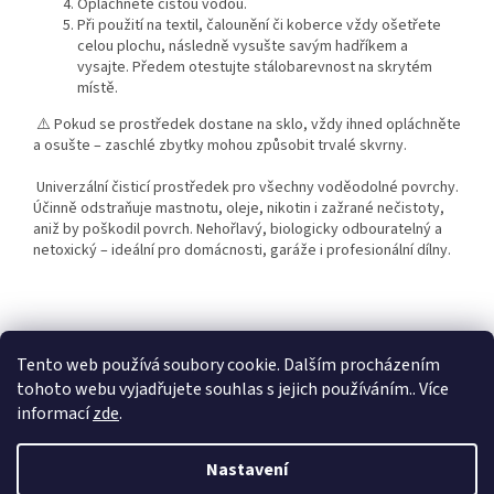
Opláchněte čistou vodou.
Při použití na textil, čalounění či koberce vždy ošetřete
celou plochu, následně vysušte savým hadříkem a
vysajte. Předem otestujte stálobarevnost na skrytém
místě.
⚠️ Pokud se prostředek dostane na sklo, vždy ihned opláchněte
a osušte – zaschlé zbytky mohou způsobit trvalé skvrny.
Univerzální čisticí prostředek pro všechny voděodolné povrchy.
Účinně odstraňuje mastnotu, oleje, nikotin i zažrané nečistoty,
aniž by poškodil povrch. Nehořlavý, biologicky odbouratelný a
netoxický – ideální pro domácnosti, garáže i profesionální dílny.
Z
á
Tento web používá soubory cookie. Dalším procházením
KTL
Statek ostružno
Nejčastěji kladené dotazy
p
tohoto webu vyjadřujete souhlas s jejich používáním.. Více
a
informací
zde
.
t
í
Nastavení
Vytvořil Shoptet