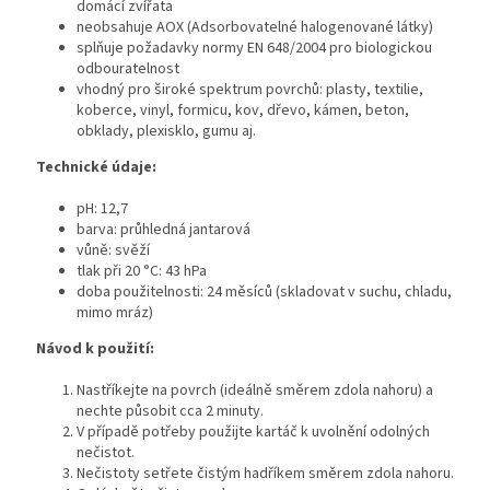
domácí zvířata
neobsahuje AOX (Adsorbovatelné halogenované látky)
splňuje požadavky normy EN 648/2004 pro biologickou
odbouratelnost
vhodný pro široké spektrum povrchů: plasty, textilie,
koberce, vinyl, formicu, kov, dřevo, kámen, beton,
obklady, plexisklo, gumu aj.
Technické údaje:
pH: 12,7
barva: průhledná jantarová
vůně: svěží
tlak při 20 °C: 43 hPa
doba použitelnosti: 24 měsíců (skladovat v suchu, chladu,
mimo mráz)
Návod k použití:
Nastříkejte na povrch (ideálně směrem zdola nahoru) a
nechte působit cca 2 minuty.
V případě potřeby použijte kartáč k uvolnění odolných
nečistot.
Nečistoty setřete čistým hadříkem směrem zdola nahoru.