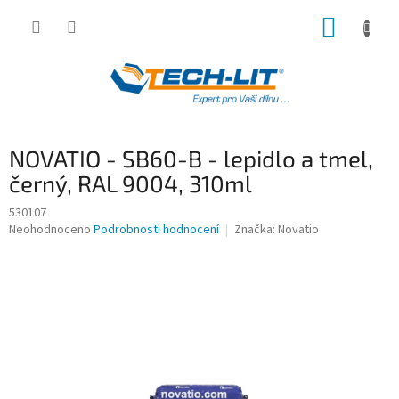
Přejít
NÁKUP
na
obsah
KOŠÍK
NOVATIO - SB60-B - lepidlo a tmel,
černý, RAL 9004, 310ml
530107
Průměrné
Neohodnoceno
Podrobnosti hodnocení
Značka:
Novatio
hodnocení
produktu
je
0,0
z
5
hvězdiček.