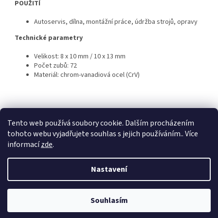
POUŽITÍ
Autoservis, dílna, montážní práce, údržba strojů, opravy
Technické parametry
Velikost: 8 x 10 mm / 10 x 13 mm
Počet zubů: 72
Materiál: chrom-vanadiová ocel (CrV)
Z
á
Tento web používá soubory cookie. Dalším procházením
KTL
Statek ostružno
Nejčastěji kladené dotazy
p
tohoto webu vyjadřujete souhlas s jejich používáním.. Více
a
informací
zde
.
t
í
Nastavení
Vytvořil Shoptet
Souhlasím
Copyright 2026
TECH-LIT
. Všechna práva vyhrazena.