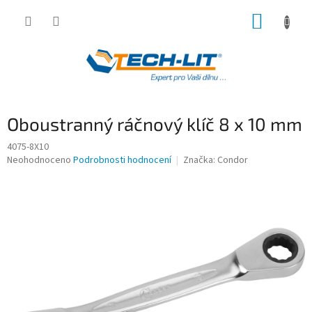
Přejít
NÁKUP
na
obsah
KOŠÍK
Oboustranný ráčnový klíč 8 x 10 mm
4075-8X10
Průměrné
Neohodnoceno
Podrobnosti hodnocení
Značka:
Condor
hodnocení
produktu
je
0,0
z
5
hvězdiček.