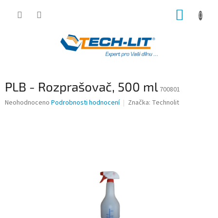
Přejít
NÁKUP
na
obsah
KOŠÍK
PLB - Rozprašovač, 500 ml
700801
Průměrné
Neohodnoceno
Podrobnosti hodnocení
Značka:
Technolit
hodnocení
produktu
je
0,0
z
5
hvězdiček.