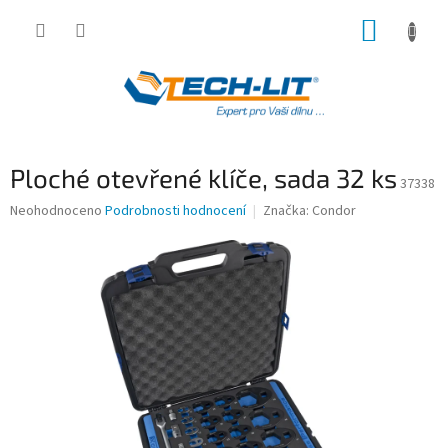
Přejít
NÁKUP
na
obsah
KOŠÍK
Ploché otevřené klíče, sada 32 ks
37338
Průměrné
Neohodnoceno
Podrobnosti hodnocení
Značka:
Condor
hodnocení
produktu
je
0,0
z
5
hvězdiček.