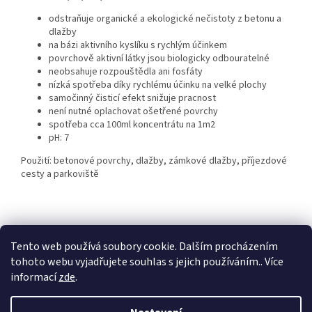
odstraňuje organické a ekologické nečistoty z betonu a
dlažby
na bázi aktivního kyslíku s rychlým účinkem
povrchově aktivní látky jsou biologicky odbouratelné
neobsahuje rozpouštědla ani fosfáty
nízká spotřeba díky rychlému účinku na velké plochy
samočinný čisticí efekt snižuje pracnost
není nutné oplachovat ošetřené povrchy
spotřeba cca 100ml koncentrátu na 1m2
pH: 7
Použití: betonové povrchy, dlažby, zámkové dlažby, příjezdové
cesty a parkoviště
Z
á
Tento web používá soubory cookie. Dalším procházením
KTL
Statek ostružno
Nejčastěji kladené dotazy
p
tohoto webu vyjadřujete souhlas s jejich používáním.. Více
a
informací
zde
.
t
í