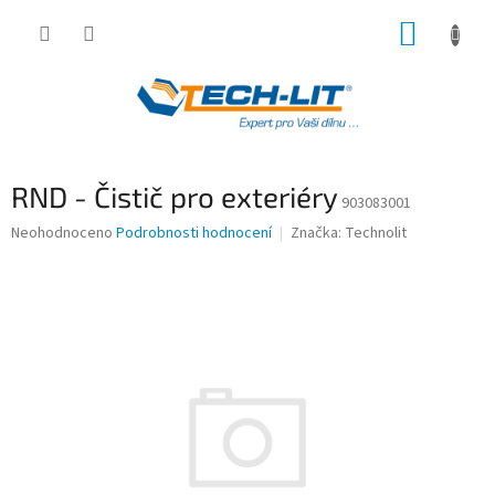
Přejít
NÁKUP
na
obsah
KOŠÍK
RND - Čistič pro exteriéry
903083001
Průměrné
Neohodnoceno
Podrobnosti hodnocení
Značka:
Technolit
hodnocení
produktu
je
0,0
z
5
hvězdiček.