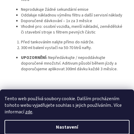
Neprodukuje žádné sekundární emise
Oddaluje nákladnou výměnu filtru a další servisní náklady
Doporučené dávkování – 1x za 3 měsíce
Vhodné pro: osobní vozidla, menší nákladní, zemědělské
či stavební stroje s filtrem pevných částic
Před tankováním nalijte přímo do nádrže.
300 ml balení vystačí na 50-70 litrů nafty.
UPOZORNĚNÍ:
Nepředávkujte / nepoddávkujte
doporučené množství. Aditivum působí během jízdy a
doporučujeme aplikovat 300ml dávku každé 3 měsíce.
Z
á
Tento web používá soubory cookie. Dalším procházením
KTL
Statek ostružno
Nejčastěji kladené dotazy
p
tohoto webu vyjadřujete souhlas s jejich používáním.. Více
a
informací
zde
.
t
í
Nastavení
Vytvořil Shoptet