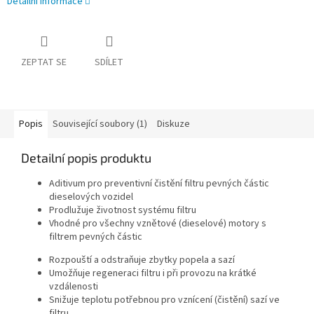
Detailní informace
ZEPTAT SE
SDÍLET
Popis
Související soubory (1)
Diskuze
Detailní popis produktu
Aditivum pro preventivní čistění filtru pevných částic
dieselových vozidel
Prodlužuje životnost systému filtru
Vhodné pro všechny vznětové (dieselové) motory s
filtrem pevných částic
Rozpouští a odstraňuje zbytky popela a sazí
Umožňuje regeneraci filtru i při provozu na krátké
vzdálenosti
Snižuje teplotu potřebnou pro vznícení (čistění) sazí ve
filtru