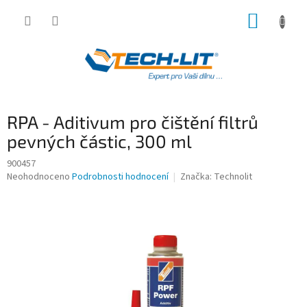
Přejít
NÁKUP
na
obsah
KOŠÍK
RPA - Aditivum pro čištění filtrů
pevných částic, 300 ml
900457
Průměrné
Neohodnoceno
Podrobnosti hodnocení
Značka:
Technolit
hodnocení
produktu
je
0,0
z
5
hvězdiček.