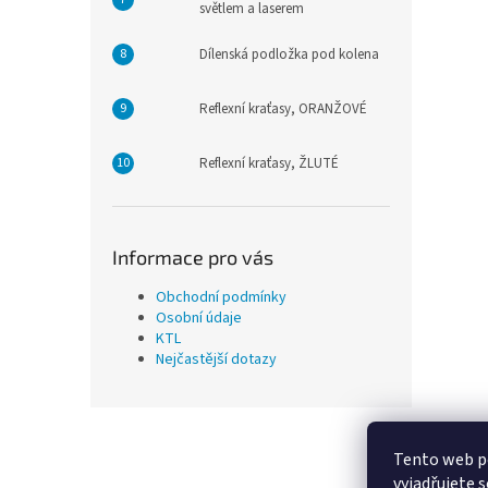
světlem a laserem
Dílenská podložka pod kolena
Reflexní kraťasy, ORANŽOVÉ
Reflexní kraťasy, ŽLUTÉ
Informace pro vás
Obchodní podmínky
Osobní údaje
KTL
Nejčastější dotazy
Z
á
Tento web p
p
vyjadřujete s