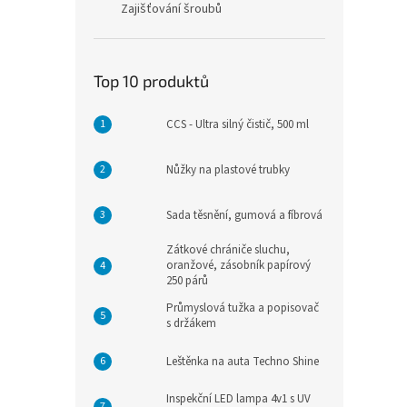
Zajišťování šroubů
Top 10 produktů
CCS - Ultra silný čistič, 500 ml
Nůžky na plastové trubky
Sada těsnění, gumová a fíbrová
Zátkové chrániče sluchu,
oranžové, zásobník papírový
250 párů
Průmyslová tužka a popisovač
s držákem
Leštěnka na auta Techno Shine
Inspekční LED lampa 4v1 s UV