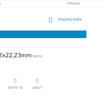
OTAZY
Přihlášení
NÁKUPNÍ
Prázdný košík
KOŠÍK
1,2x22,23mm
388232
ZEPTAT SE
SDÍLET