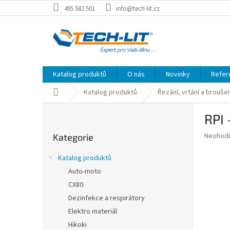
Přejít
495 582 501
info@tech-lit.cz
na
obsah
Katalog produktů
O nás
Novinky
Refer
Domů
Katalog produktů
Řezání, vrtání a brouše
P
RPI
o
Přeskočit
s
Průměr
Neohod
Kategorie
kategorie
t
hodnoce
r
produkt
Katalog produktů
a
je
Auto-moto
0,0
n
z
CX80
n
5
í
Dezinfekce a respirátory
hvězdič
p
Elektro materiál
a
Hikoki