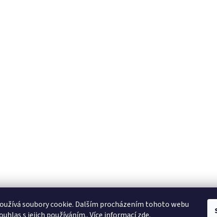
KTL
Statek ostružno
Nejčastěji kladené dotazy
oužívá soubory cookie. Dalším procházením tohoto webu
ouhlas s jejich používáním.. Více informací
zde
.