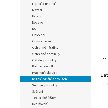
n
Lepení a tmelení
e
Mazání
l
Nářadí
Novatio
NSF
Oblečení
Odmašťování
Ochranné nástřiky
Ochranné pomůcky
Popi
Ostatní produkty
Péče o pokožku
Pracovní rukavice
Det
Řezání, vrtání a broušení
Popi
Sezónní produkty
Sváření
Technické čištění
Uvolňování