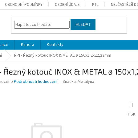
OBCHODNÍ PODMÍNKY
OSOBNÍ ÚDAJE
KTL
NEJČASTĚJŠÍ D
HLEDAT
ence
Kariéra
Kontakty
ní
RPI - Řezný kotouč INOX & METAL ø 150x1,2x22,23mm
 - Řezný kotouč INOX & METAL ø 150x
né
noceno
Podrobnosti hodnocení
Značka:
Metalynx
ní
u
TISK
ek.