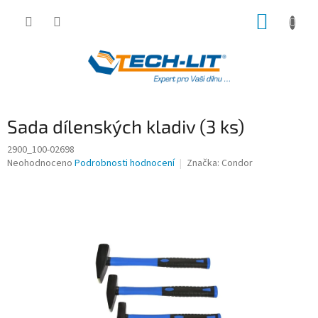
Přejít
NÁKUP
na
obsah
KOŠÍK
Sada dílenských kladiv (3 ks)
2900_100-02698
Průměrné
Neohodnoceno
Podrobnosti hodnocení
Značka:
Condor
hodnocení
produktu
je
0,0
z
5
hvězdiček.