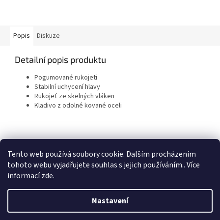
Popis
Diskuze
Detailní popis produktu
Pogumované rukojeti
Stabilní uchycení hlavy
Rukojeť ze skelných vláken
Kladivo z odolné kované oceli
Z
á
Tento web používá soubory cookie. Dalším procházením
KTL
Statek ostružno
Nejčastěji kladené dotazy
p
tohoto webu vyjadřujete souhlas s jejich používáním.. Více
a
informací
zde
.
t
í
Nastavení
Vytvořil Shoptet