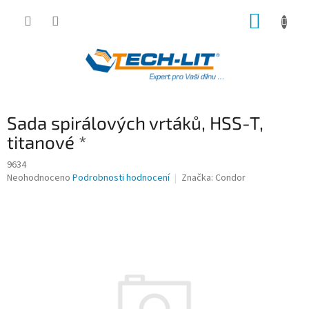
Přejít
NÁKUP
na
obsah
KOŠÍK
Sada spirálových vrtáků, HSS-T,
titanové *
9634
Průměrné
Neohodnoceno
Podrobnosti hodnocení
Značka:
Condor
hodnocení
produktu
je
0,0
z
5
hvězdiček.