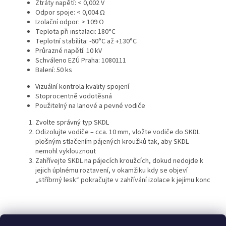
Ztráty napětí: < 0,002 V
Odpor spoje: < 0,004 Ω
Izolační odpor: > 109 Ω
Teplota při instalaci: 180°C
Teplotní stabilita: -60°C až +130°C
Průrazné napětí: 10 kV
Schváleno EZÚ Praha: 1080111
Balení: 50 ks
Vizuální kontrola kvality spojení
Stoprocentně vodotěsná
Použitelný na lanové a pevné vodiče
Zvolte správný typ SKDL
Odizolujte vodiče – cca. 10 mm, vložte vodiče do SKDL
plošným stlačením pájených kroužků tak, aby SKDL
nemohl vyklouznout
Zahřívejte SKDL na pájecích kroužcích, dokud nedojde k
jejich úplnému roztavení, v okamžiku kdy se objeví
„stříbrný lesk“ pokračujte v zahřívání izolace k jejímu konc
Z