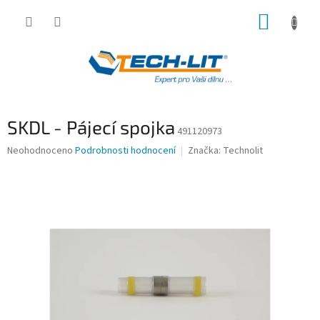
Přejít
NÁKUP
na
obsah
KOŠÍK
SKDL - Pájecí spojka
491120973
Průměrné
Neohodnoceno
Podrobnosti hodnocení
Značka:
Technolit
hodnocení
produktu
je
0,0
z
5
hvězdiček.