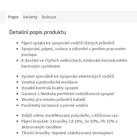
Popis
Varianty
Diskuze
Detailní popis produktu
Pájecí spojka ke spojování vodičů různých průměrů
Spojování, pájení, izolace a utěsnění v jendom pracovním
postupu
K dostání ve čtyřech velikostech, kódování mezinárodním
barevným systémem
Vyvinut speciálně ke spojování elektrických vodičů
Snadná a jednoduchá instalace
Vizuální kontrola kvality spojení
Garance z hlediska perfektní vodotěsnosti spojení
Vhodný pro mnoho průměrů kabelů
Použitelný na lanové a pevné vodiče
Vnější stěna: modifikovaný polyolefin, s křížovou vaz-
Pájecí kroužek: 2 kroužky Cd 18%, Sn 50%, Pb 32% s
aktivovaným tavidlem
Těsnící kroužky: tepelně stabilizovaný termoplast