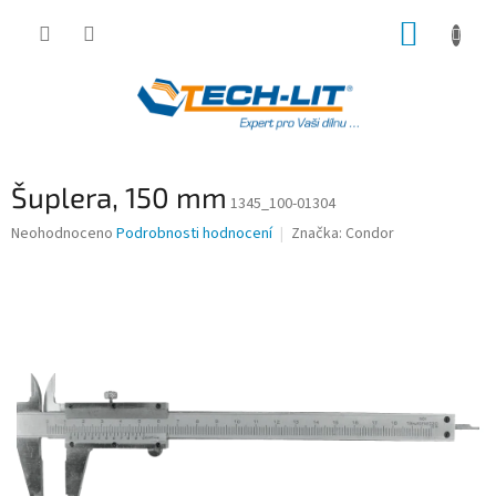
Přejít
NÁKUP
na
obsah
KOŠÍK
Šuplera, 150 mm
1345_100-01304
Průměrné
Neohodnoceno
Podrobnosti hodnocení
Značka:
Condor
hodnocení
produktu
je
0,0
z
5
hvězdiček.