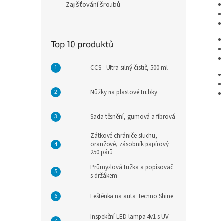
Zajišťování šroubů
Top 10 produktů
CCS - Ultra silný čistič, 500 ml
Nůžky na plastové trubky
Sada těsnění, gumová a fíbrová
Zátkové chrániče sluchu,
oranžové, zásobník papírový
250 párů
Průmyslová tužka a popisovač
s držákem
Leštěnka na auta Techno Shine
Inspekční LED lampa 4v1 s UV