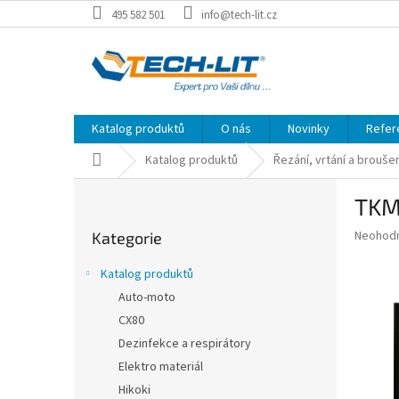
Přejít
495 582 501
info@tech-lit.cz
na
obsah
Katalog produktů
O nás
Novinky
Refer
Domů
Katalog produktů
Řezání, vrtání a brouše
P
TKM
o
Přeskočit
s
Průměr
Neohod
Kategorie
kategorie
t
hodnoce
r
produkt
Katalog produktů
a
je
Auto-moto
0,0
n
z
CX80
n
5
í
Dezinfekce a respirátory
hvězdič
p
Elektro materiál
a
Hikoki