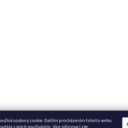
KTL
Statek ostružno
Nejčastěji kladené dotazy
oužívá soubory cookie. Dalším procházením tohoto webu
ouhlas s jejich používáním.. Více informací
zde
.