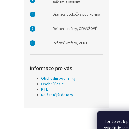
světlem a laserem
Dílenská podložka pod kolena
Reflexní kraťasy, ORANŽOVÉ
Reflexní kraťasy, ŽLUTÉ
Informace pro vás
Obchodní podmínky
Osobní údaje
KTL
Nejčastější dotazy
Z
á
Tento web p
p
vyjadřujete s