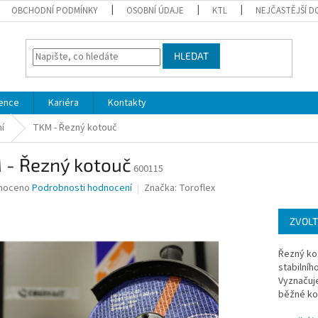
OBCHODNÍ PODMÍNKY
OSOBNÍ ÚDAJE
KTL
NEJČASTĚJŠÍ D
HLEDAT
ence
Kariéra
Kontakty
ní
TKM - Řezný kotouč
 - Řezný kotouč
600115
né
noceno
Podrobnosti hodnocení
Značka:
Toroflex
ní
u
ZVOLT
Řezný kot
stabilníh
Vyznačuje
ek.
běžné kov