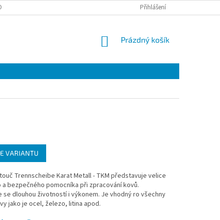
OTAZY
Přihlášení
NÁKUPNÍ
Prázdný košík
KOŠÍK
E VARIANTU
ouč Trennscheibe Karat Metall - TKM představuje velice
o a bezpečného pomocníka při zpracování kovů.
 se dlouhou životností i výkonem. Je vhodný ro všechny
y jako je ocel, železo, litina apod.