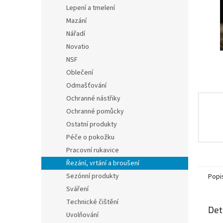
n
Lepení a tmelení
e
Mazání
l
Nářadí
Novatio
NSF
Oblečení
Odmašťování
Ochranné nástřiky
Ochranné pomůcky
Ostatní produkty
Péče o pokožku
Pracovní rukavice
Řezání, vrtání a broušení
Sezónní produkty
Popi
Sváření
Technické čištění
Det
Uvolňování