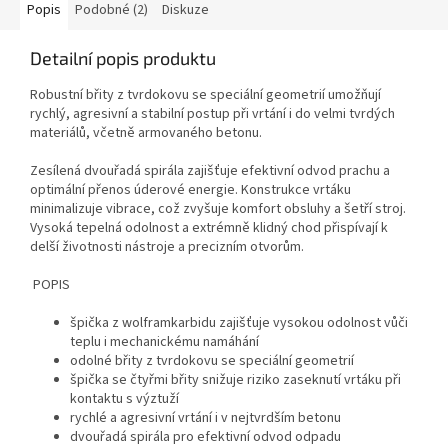
Popis
Podobné (2)
Diskuze
Detailní popis produktu
Robustní břity z tvrdokovu se speciální geometrií umožňují
rychlý, agresivní a stabilní postup při vrtání i do velmi tvrdých
materiálů, včetně armovaného betonu.
Zesílená dvouřadá spirála zajišťuje efektivní odvod prachu a
optimální přenos úderové energie. Konstrukce vrtáku
minimalizuje vibrace, což zvyšuje komfort obsluhy a šetří stroj.
Vysoká tepelná odolnost a extrémně klidný chod přispívají k
delší životnosti nástroje a precizním otvorům.
POPIS
špička z wolframkarbidu zajišťuje vysokou odolnost vůči
teplu i mechanickému namáhání
odolné břity z tvrdokovu se speciální geometrií
špička se čtyřmi břity snižuje riziko zaseknutí vrtáku při
kontaktu s výztuží
rychlé a agresivní vrtání i v nejtvrdším betonu
dvouřadá spirála pro efektivní odvod odpadu