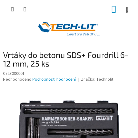
Přejít
NÁKUP
na
obsah
KOŠÍK
Vrtáky do betonu SDS+ Fourdrill 6-
12 mm, 25 ks
0723000001
Průměrné
Neohodnoceno
Podrobnosti hodnocení
Značka:
Technolit
hodnocení
produktu
je
0,0
z
5
hvězdiček.