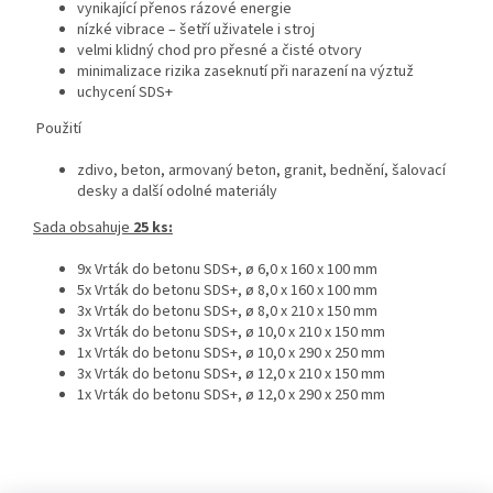
vynikající přenos rázové energie
nízké vibrace – šetří uživatele i stroj
velmi klidný chod pro přesné a čisté otvory
minimalizace rizika zaseknutí při narazení na výztuž
uchycení SDS+
Použití
zdivo, beton, armovaný beton, granit, bednění, šalovací
desky a další odolné materiály
Sada obsahuje
25 ks:
9x Vrták do betonu SDS+, ø 6,0 x 160 x 100 mm
5x Vrták do betonu SDS+, ø 8,0 x 160 x 100 mm
3x Vrták do betonu SDS+, ø 8,0 x 210 x 150 mm
3x Vrták do betonu SDS+, ø 10,0 x 210 x 150 mm
1x Vrták do betonu SDS+, ø 10,0 x 290 x 250 mm
3x Vrták do betonu SDS+, ø 12,0 x 210 x 150 mm
1x Vrták do betonu SDS+, ø 12,0 x 290 x 250 mm