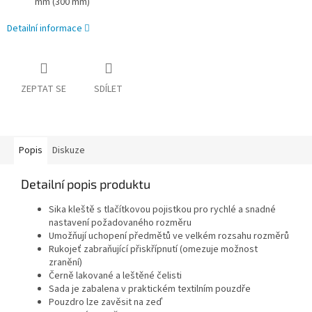
mm (300 mm)
Detailní informace
ZEPTAT SE
SDÍLET
Popis
Diskuze
Detailní popis produktu
Sika kleště s tlačítkovou pojistkou pro rychlé a snadné
nastavení požadovaného rozměru
Umožňují uchopení předmětů ve velkém rozsahu rozměrů
Rukojeť zabraňující přiskřípnutí (omezuje možnost
zranění)
Černě lakované a leštěné čelisti
Sada je zabalena v praktickém textilním pouzdře
Pouzdro lze zavěsit na zeď