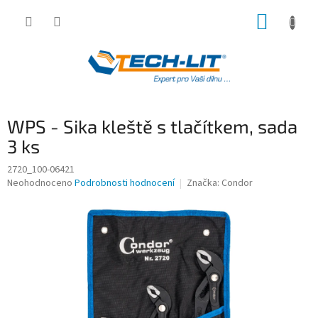
Přejít
NÁKUP
na
obsah
KOŠÍK
WPS - Sika kleště s tlačítkem, sada
3 ks
2720_100-06421
Průměrné
Neohodnoceno
Podrobnosti hodnocení
Značka:
Condor
hodnocení
produktu
je
0,0
z
5
hvězdiček.