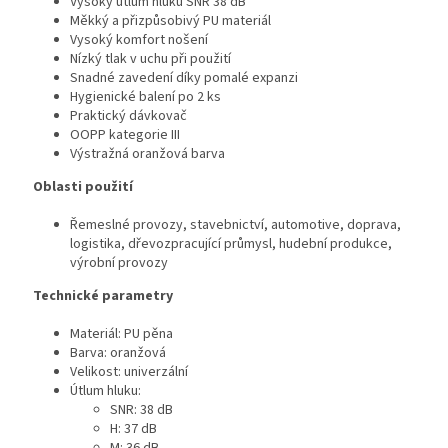
Vysoký útlum hluku SNR 38 dB
Měkký a přizpůsobivý PU materiál
Vysoký komfort nošení
Nízký tlak v uchu při použití
Snadné zavedení díky pomalé expanzi
Hygienické balení po 2 ks
Praktický dávkovač
OOPP kategorie III
Výstražná oranžová barva
Oblasti použití
Řemeslné provozy, stavebnictví, automotive, doprava,
logistika, dřevozpracující průmysl, hudební produkce,
výrobní provozy
Technické parametry
Materiál: PU pěna
Barva: oranžová
Velikost: univerzální
Útlum hluku:
SNR: 38 dB
H: 37 dB