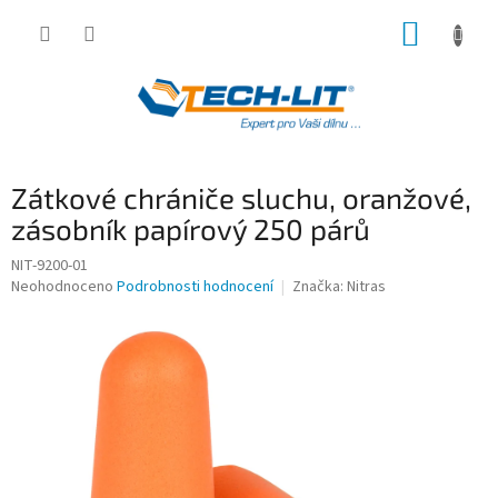
Přejít
NÁKUP
na
obsah
KOŠÍK
Zátkové chrániče sluchu, oranžové,
zásobník papírový 250 párů
NIT-9200-01
Průměrné
Neohodnoceno
Podrobnosti hodnocení
Značka:
Nitras
hodnocení
produktu
je
0,0
z
5
hvězdiček.