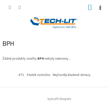
Přejít
NÁKUP
na
obsah
KOŠÍK
BPH
Žádné produkty značky
BPH
nebyly nalezeny...
Z
á
KTL
Statek ostružno
Nejčastěji kladené dotazy
p
a
t
í
Vytvořil Shoptet