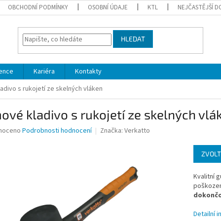
OBCHODNÍ PODMÍNKY
OSOBNÍ ÚDAJE
KTL
NEJČASTĚJŠÍ D
HLEDAT
ence
Kariéra
Kontakty
divo s rukojetí ze skelných vláken
vé kladivo s rukojetí ze skelných vlá
né
noceno
Podrobnosti hodnocení
Značka:
Verkatto
ní
u
ZVOLT
Kvalitní 
poškození
dokončo
ek.
Detailní 