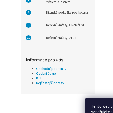
světlem a laserem
Dílenská podložka pod kolena
Reflexní kraťasy, ORANŽOVÉ
Reflexní kraťasy, ŽLUTÉ
Informace pro vás
Obchodní podmínky
Osobní údaje
KTL
Nejčastější dotazy
Z
á
Tento web p
p
vyjadřujete s