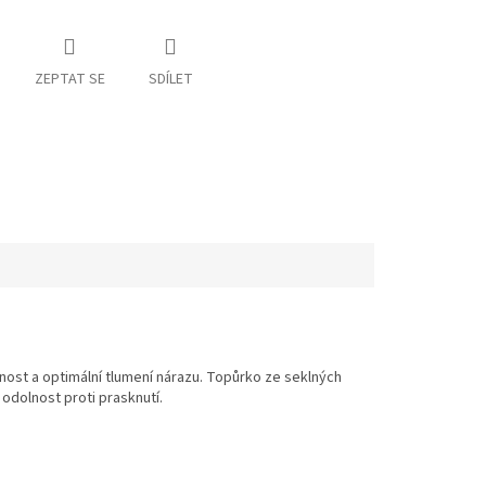
ZEPTAT SE
SDÍLET
otnost a optimální tlumení nárazu. Topůrko ze seklných
odolnost proti prasknutí.