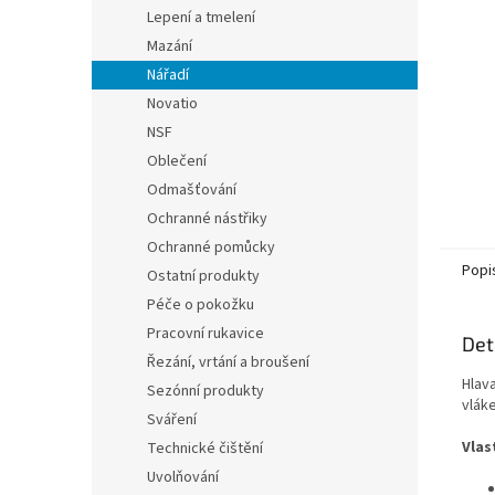
n
Lepení a tmelení
e
Mazání
l
Nářadí
Novatio
NSF
Oblečení
Odmašťování
Ochranné nástřiky
Ochranné pomůcky
Popi
Ostatní produkty
Péče o pokožku
Pracovní rukavice
Det
Řezání, vrtání a broušení
Hlav
Sezónní produkty
vlák
Sváření
Vlas
Technické čištění
Uvolňování