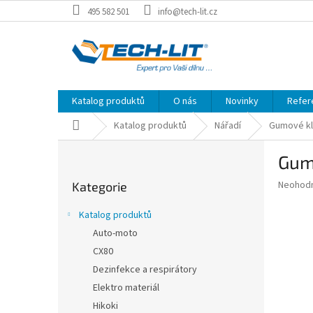
Přejít
495 582 501
info@tech-lit.cz
na
obsah
Katalog produktů
O nás
Novinky
Refer
Domů
Katalog produktů
Nářadí
Gumové kla
P
Gumo
o
Přeskočit
s
Průměr
Neohod
Kategorie
kategorie
t
hodnoce
r
produkt
Katalog produktů
a
je
Auto-moto
0,0
n
z
CX80
n
5
í
Dezinfekce a respirátory
hvězdič
p
Elektro materiál
a
Hikoki