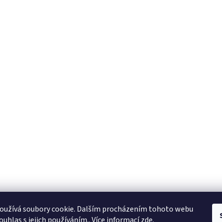
KTL
Statek ostružno
Nejčastěji kladené dotazy
oužívá soubory cookie. Dalším procházením tohoto webu
ouhlas s jejich používáním.. Více informací
zde
.