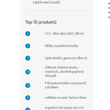
Zajišťování šroubů
Top 10 produktů
CCS - Ultra silný čistič, 500 ml
Nůžky na plastové trubky
Sada těsnění, gumová a fíbrová
Zátkové chrániče sluchu,
oranžové, zásobník papírový
250 párů
Průmyslová tužka a popisovač
s držákem
Leštěnka na auta Techno Shine
Inspekční LED lampa 4v1 s UV