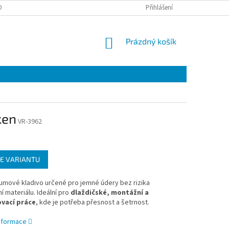
OTAZY
Přihlášení
NÁKUPNÍ
Prázdný košík
KOŠÍK
ken
VR-3962
E VARIANTU
gumové kladivo určené pro jemné údery bez rizika
 materiálu. Ideální pro
dlaždičské, montážní a
vací práce
, kde je potřeba přesnost a šetrnost.
informace