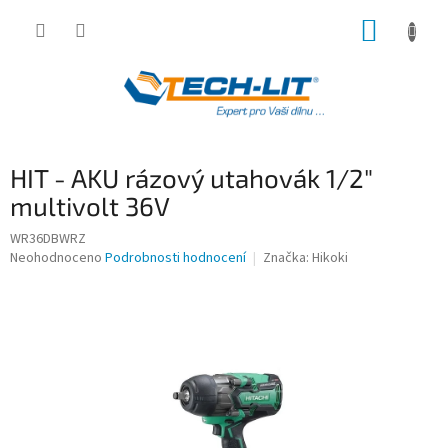
Přejít
NÁKUP
na
obsah
KOŠÍK
HIT - AKU rázový utahovák 1/2"
multivolt 36V
WR36DBWRZ
Průměrné
Neohodnoceno
Podrobnosti hodnocení
Značka:
Hikoki
hodnocení
produktu
je
0,0
z
5
hvězdiček.