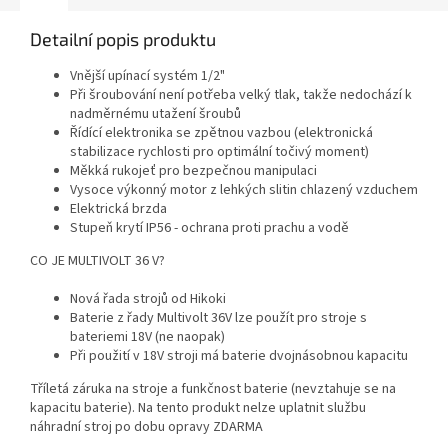
Detailní popis produktu
Vnější upínací systém 1/2"
Při šroubování není potřeba velký tlak, takže nedochází k
nadměrnému utažení šroubů
Řídící elektronika se zpětnou vazbou (elektronická
stabilizace rychlosti pro optimální točivý moment)
Měkká rukojeť pro bezpečnou manipulaci
Vysoce výkonný motor z lehkých slitin chlazený vzduchem
Elektrická brzda
Stupeň krytí IP56 - ochrana proti prachu a vodě
CO JE MULTIVOLT 36 V?
Nová řada strojů od Hikoki
Baterie z řady Multivolt 36V lze použít pro stroje s
bateriemi 18V (ne naopak)
Při použití v 18V stroji má baterie dvojnásobnou kapacitu
Tříletá záruka na stroje a funkčnost baterie (nevztahuje se na
kapacitu baterie). Na tento produkt nelze uplatnit službu
náhradní stroj po dobu opravy ZDARMA