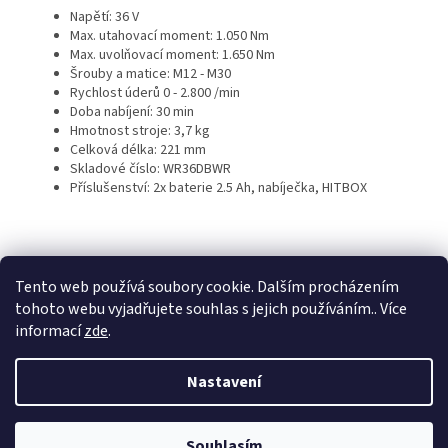
Napětí: 36 V
Max. utahovací moment: 1.050 Nm
Max. uvolňovací moment: 1.650 Nm
Šrouby a matice: M12 - M30
Rychlost úderů 0 - 2.800 /min
Doba nabíjení: 30 min
Hmotnost stroje: 3,7 kg
Celková délka: 221 mm
Skladové číslo: WR36DBWR
Příslušenství: 2x baterie 2.5 Ah, nabíječka, HITBOX
Z
á
Tento web používá soubory cookie. Dalším procházením
KTL
Statek ostružno
Nejčastěji kladené dotazy
p
tohoto webu vyjadřujete souhlas s jejich používáním.. Více
a
informací
zde
.
t
í
Nastavení
Vytvořil Shoptet
Souhlasím
Copyright 2026
TECH-LIT
. Všechna práva vyhrazena.