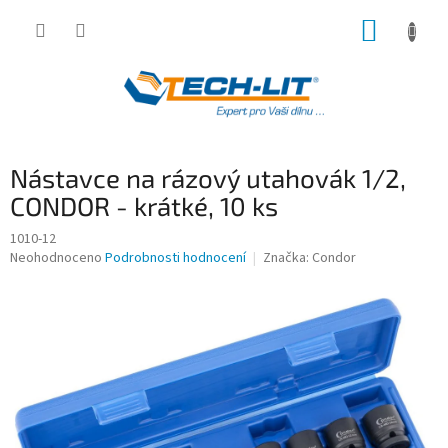
Přejít
NÁKUP
na
obsah
KOŠÍK
Nástavce na rázový utahovák 1/2,
CONDOR - krátké, 10 ks
1010-12
Průměrné
Neohodnoceno
Podrobnosti hodnocení
Značka:
Condor
hodnocení
produktu
je
0,0
z
5
hvězdiček.