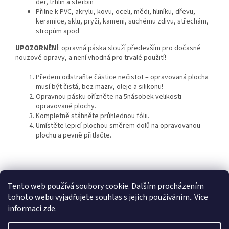
děr, trhlin a štěrbin
Přilne k PVC, akrylu, kovu, oceli, mědi, hliníku, dřevu,
keramice, sklu, pryži, kameni, suchému zdivu, střechám,
stropům apod
UPOZORNĚNÍ
: opravná páska slouží především pro dočasné
nouzové opravy, a není vhodná pro trvalé použití!
Předem odstraňte částice nečistot – opravovaná plocha
musí být čistá, bez maziv, oleje a silikonu!
Opravnou pásku ořízněte na 5násobek velikosti
opravované plochy.
Kompletně stáhněte průhlednou fólii.
Umístěte lepicí plochou směrem dolů na opravovanou
plochu a pevně přitlačte.
Z
á
Tento web používá soubory cookie. Dalším procházením
KTL
Statek ostružno
Nejčastěji kladené dotazy
p
tohoto webu vyjadřujete souhlas s jejich používáním.. Více
a
informací
zde
.
t
í