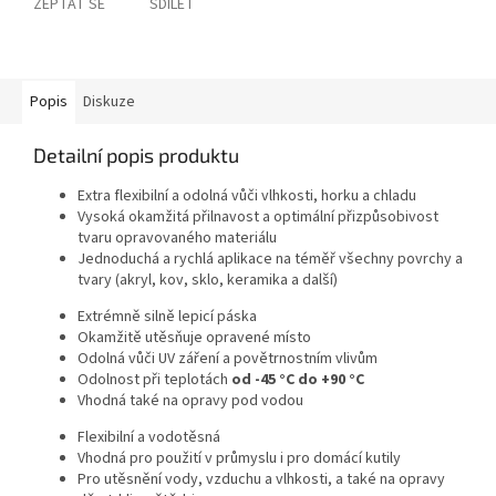
ZEPTAT SE
SDÍLET
Popis
Diskuze
Detailní popis produktu
Extra flexibilní a odolná vůči vlhkosti, horku a chladu
Vysoká okamžitá přilnavost a optimální přizpůsobivost
tvaru opravovaného materiálu
Jednoduchá a rychlá aplikace na téměř všechny povrchy a
tvary (akryl, kov, sklo, keramika a další)
Extrémně silně lepicí páska
Okamžitě utěsňuje opravené místo
Odolná vůči UV záření a povětrnostním vlivům
Odolnost při teplotách
od -45 °C do +90 °C
Vhodná také na opravy pod vodou
Flexibilní a vodotěsná
Vhodná pro použití v průmyslu i pro domácí kutily
Pro utěsnění vody, vzduchu a vlhkosti, a také na opravy