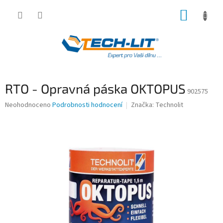
Přejít
NÁKUP
na
obsah
KOŠÍK
RTO - Opravná páska OKTOPUS
902575
Průměrné
Neohodnoceno
Podrobnosti hodnocení
Značka:
Technolit
hodnocení
produktu
je
0,0
z
5
hvězdiček.